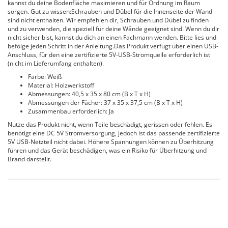
kannst du deine Bodenfläche maximieren und für Ordnung im Raum
sorgen. Gut zu wissen:Schrauben und Dübel für die Innenseite der Wand
sind nicht enthalten. Wir empfehlen dir, Schrauben und Dübel zu finden
und zu verwenden, die speziell für deine Wände geeignet sind. Wenn du dir
nicht sicher bist, kannst du dich an einen Fachmann wenden. Bitte lies und
befolge jeden Schritt in der Anleitung.Das Produkt verfügt über einen USB-
Anschluss, für den eine zertifizierte 5V-USB-Stromquelle erforderlich ist
(nicht im Lieferumfang enthalten).
Farbe: Weiß
Material: Holzwerkstoff
Abmessungen: 40,5 x 35 x 80 cm (B x T x H)
Abmessungen der Fächer: 37 x 35 x 37,5 cm (B x T x H)
Zusammenbau erforderlich: Ja
Nutze das Produkt nicht, wenn Teile beschädigt, gerissen oder fehlen. Es
benötigt eine DC 5V Stromversorgung, jedoch ist das passende zertifizierte
5V USB-Netzteil nicht dabei. Höhere Spannungen können zu Überhitzung
führen und das Gerät beschädigen, was ein Risiko für Überhitzung und
Brand darstellt.