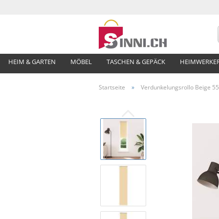
HEIM & GARTEN
MÖBEL
TASCHEN & GEPÄCK
HEIMWERKE
Startseite
»
Verdunkelungsrollo Beige 55