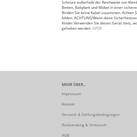
Schnüre außerhalb der Reichweite von Klein
Betten, Babybett und Möbel in einer sichere
Binden Sie keine Kabel zusammen. Achten Si
bilden. ACHTUNG!Wenn diese Sicherheitsvorri
Kinder.Verwenden Sie dieses Gerät stets, w
gehalten werden.
GPSR
MEHR ÜBER...
Impressum
Kontakt
Versand- & Zahlungsbedingungen
Rücksendung & Umtausch
AGB