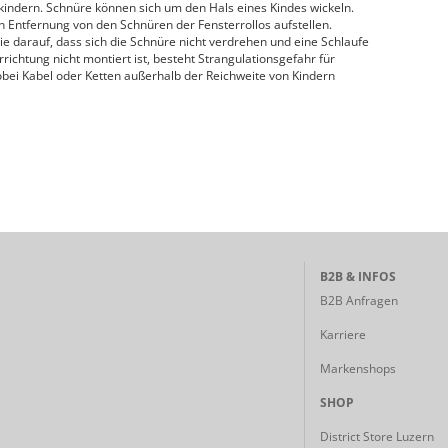
kindern. Schnüre können sich um den Hals eines Kindes wickeln.
n Entfernung von den Schnüren der Fensterrollos aufstellen.
e darauf, dass sich die Schnüre nicht verdrehen und eine Schlaufe
chtung nicht montiert ist, besteht Strangulationsgefahr für
obei Kabel oder Ketten außerhalb der Reichweite von Kindern
B2B & INFOS
B2B Anfragen
Karriere
Markenshops
SHOP
District Store Luzern