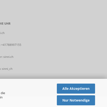
IE UHR
i.ch
:
+41788997155
: sinni.ch
 sinni_ch
Alle Akzeptieren
 die
in
Nur Notwendige