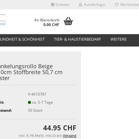
Schweiz
Kundenlogin
Merkzettel
Ihr Warenkorb
anslate
0.00 CHF
UNDHEIT & SCHÖNHEIT
TIER- & HAUSTIERBEDARF
WEITERE
nkelungsrollo Beige
0cm Stoffbreite 50,7 cm
ster
V-4010781
it:
ca. 5-7 Tage
stand:
50
Stück
44.95 CHF
inkl. 8.1% MwSt. inkl.Gratis
Versand