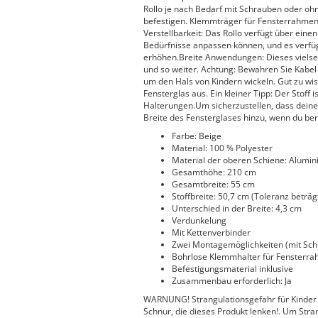
Rollo je nach Bedarf mit Schrauben oder o
befestigen. Klemmträger für Fensterrahmenf
Verstellbarkeit: Das Rollo verfügt über eine
Bedürfnisse anpassen können, und es verfügt
erhöhen.Breite Anwendungen: Dieses vielsei
und so weiter. Achtung: Bewahren Sie Kabel 
um den Hals von Kindern wickeln. Gut zu wis
Fensterglas aus. Ein kleiner Tipp: Der Stoff 
Halterungen.Um sicherzustellen, dass deine 
Breite des Fensterglases hinzu, wenn du be
Farbe: Beige
Material: 100 % Polyester
Material der oberen Schiene: Alumi
Gesamthöhe: 210 cm
Gesamtbreite: 55 cm
Stoffbreite: 50,7 cm (Toleranz beträ
Unterschied in der Breite: 4,3 cm
Verdunkelung
Mit Kettenverbinder
Zwei Montagemöglichkeiten (mit Sc
Bohrlose Klemmhalter für Fensterrahm
Befestigungsmaterial inklusive
Zusammenbau erforderlich: Ja
WARNUNG! Strangulationsgefahr für Kinder 
Schnur, die dieses Produkt lenken!. Um Stra