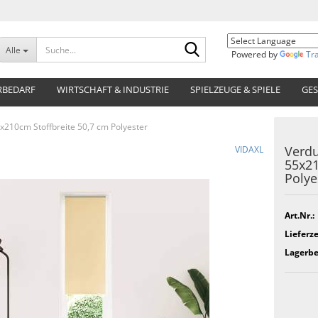
Suche...
Alle
Powered by
Tr
RBEDARF
WIRTSCHAFT & INDUSTRIE
SPIELZEUGE & SPIELE
GES
x210cm Stoffbreite 50,7 cm Polyester
Verdu
VIDAXL
55x21
Polye
Art.Nr.:
Lieferze
Lagerbe