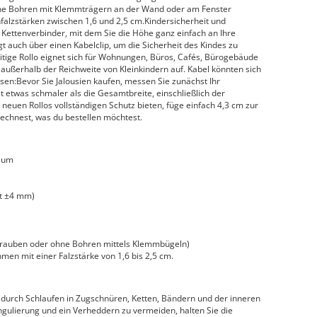
hne Bohren mit Klemmträgern an der Wand oder am Fenster
alzstärken zwischen 1,6 und 2,5 cm.Kindersicherheit und
n Kettenverbinder, mit dem Sie die Höhe ganz einfach an Ihre
 auch über einen Kabelclip, um die Sicherheit des Kindes zu
tige Rollo eignet sich für Wohnungen, Büros, Cafés, Bürogebäude
außerhalb der Reichweite von Kleinkindern auf. Kabel könnten sich
sen:Bevor Sie Jalousien kaufen, messen Sie zunächst Ihr
ist etwas schmaler als die Gesamtbreite, einschließlich der
neuen Rollos vollständigen Schutz bieten, füge einfach 4,3 cm zur
rechnest, was du bestellen möchtest.
nium
gt ±4 mm)
hrauben oder ohne Bohren mittels Klemmbügeln)
en mit einer Falzstärke von 1,6 bis 2,5 cm.
durch Schlaufen in Zugschnüren, Ketten, Bändern und der inneren
ngulierung und ein Verheddern zu vermeiden, halten Sie die