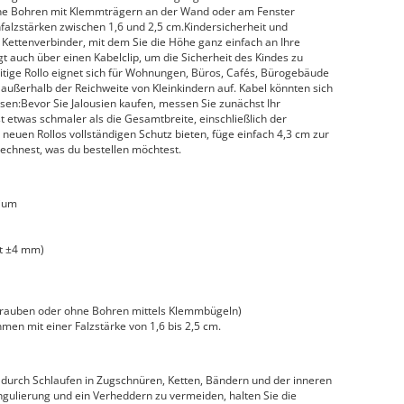
hne Bohren mit Klemmträgern an der Wand oder am Fenster
alzstärken zwischen 1,6 und 2,5 cm.Kindersicherheit und
n Kettenverbinder, mit dem Sie die Höhe ganz einfach an Ihre
 auch über einen Kabelclip, um die Sicherheit des Kindes zu
tige Rollo eignet sich für Wohnungen, Büros, Cafés, Bürogebäude
außerhalb der Reichweite von Kleinkindern auf. Kabel könnten sich
sen:Bevor Sie Jalousien kaufen, messen Sie zunächst Ihr
ist etwas schmaler als die Gesamtbreite, einschließlich der
neuen Rollos vollständigen Schutz bieten, füge einfach 4,3 cm zur
rechnest, was du bestellen möchtest.
nium
gt ±4 mm)
hrauben oder ohne Bohren mittels Klemmbügeln)
en mit einer Falzstärke von 1,6 bis 2,5 cm.
durch Schlaufen in Zugschnüren, Ketten, Bändern und der inneren
ngulierung und ein Verheddern zu vermeiden, halten Sie die