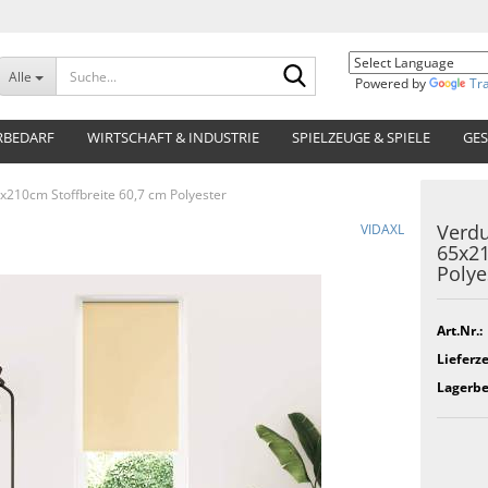
Suche...
Alle
Powered by
Tr
RBEDARF
WIRTSCHAFT & INDUSTRIE
SPIELZEUGE & SPIELE
GES
x210cm Stoffbreite 60,7 cm Polyester
Verdu
VIDAXL
65x21
Polye
Art.Nr.:
Lieferze
Lagerbe