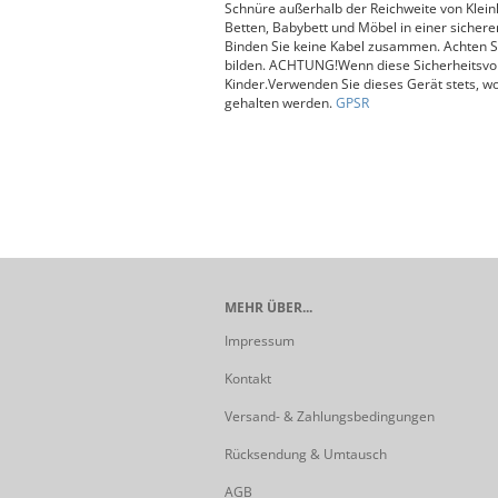
Schnüre außerhalb der Reichweite von Klein
Betten, Babybett und Möbel in einer sichere
Binden Sie keine Kabel zusammen. Achten Si
bilden. ACHTUNG!Wenn diese Sicherheitsvorri
Kinder.Verwenden Sie dieses Gerät stets, w
gehalten werden.
GPSR
MEHR ÜBER...
Impressum
Kontakt
Versand- & Zahlungsbedingungen
Rücksendung & Umtausch
AGB