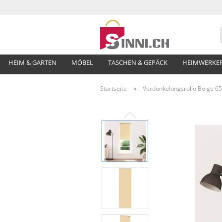
HEIM & GARTEN
MÖBEL
TASCHEN & GEPÄCK
HEIMWERKE
Startseite
»
Verdunkelungsrollo Beige 65