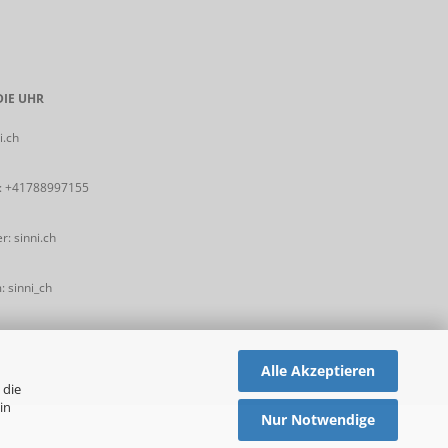
IE UHR
i.ch
:
+41788997155
: sinni.ch
 sinni_ch
Alle Akzeptieren
 die
in
Nur Notwendige