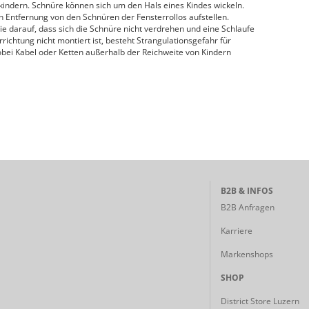
kindern. Schnüre können sich um den Hals eines Kindes wickeln.
n Entfernung von den Schnüren der Fensterrollos aufstellen.
e darauf, dass sich die Schnüre nicht verdrehen und eine Schlaufe
chtung nicht montiert ist, besteht Strangulationsgefahr für
obei Kabel oder Ketten außerhalb der Reichweite von Kindern
B2B & INFOS
B2B Anfragen
Karriere
Markenshops
SHOP
District Store Luzern