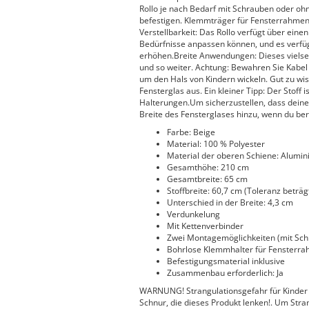
Rollo je nach Bedarf mit Schrauben oder o
befestigen. Klemmträger für Fensterrahmenf
Verstellbarkeit: Das Rollo verfügt über eine
Bedürfnisse anpassen können, und es verfügt
erhöhen.Breite Anwendungen: Dieses vielsei
und so weiter. Achtung: Bewahren Sie Kabel 
um den Hals von Kindern wickeln. Gut zu wis
Fensterglas aus. Ein kleiner Tipp: Der Stoff 
Halterungen.Um sicherzustellen, dass deine 
Breite des Fensterglases hinzu, wenn du be
Farbe: Beige
Material: 100 % Polyester
Material der oberen Schiene: Alumi
Gesamthöhe: 210 cm
Gesamtbreite: 65 cm
Stoffbreite: 60,7 cm (Toleranz beträ
Unterschied in der Breite: 4,3 cm
Verdunkelung
Mit Kettenverbinder
Zwei Montagemöglichkeiten (mit Sc
Bohrlose Klemmhalter für Fensterrahm
Befestigungsmaterial inklusive
Zusammenbau erforderlich: Ja
WARNUNG! Strangulationsgefahr für Kinder 
Schnur, die dieses Produkt lenken!. Um Stra