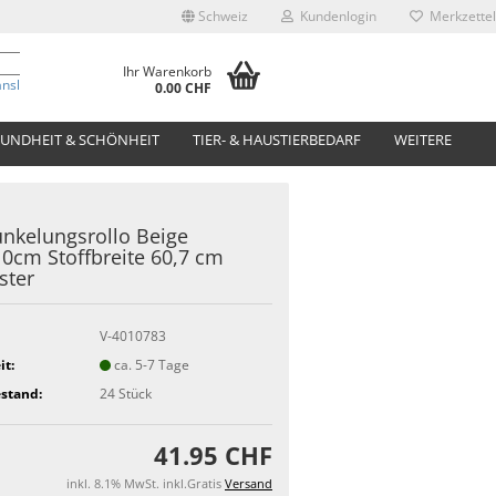
Schweiz
Kundenlogin
Merkzettel
Ihr Warenkorb
anslate
0.00 CHF
UNDHEIT & SCHÖNHEIT
TIER- & HAUSTIERBEDARF
WEITERE
nkelungsrollo Beige
0cm Stoffbreite 60,7 cm
ster
V-4010783
it:
ca. 5-7 Tage
stand:
24
Stück
41.95 CHF
inkl. 8.1% MwSt. inkl.Gratis
Versand