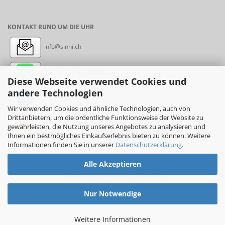
KONTAKT RUND UM DIE UHR
info@sinni.ch
Nachricht:
+41788997155
Diese Webseite verwendet Cookies und
andere Technologien
Messenger: sinni.ch
Wir verwenden Cookies und ähnliche Technologien, auch von
Drittanbietern, um die ordentliche Funktionsweise der Website zu
Instagram: sinni_ch
gewährleisten, die Nutzung unseres Angebotes zu analysieren und
Ihnen ein bestmögliches Einkaufserlebnis bieten zu können. Weitere
Informationen finden Sie in unserer
Datenschutzerklärung
.
Alle Akzeptieren
Online-Shop
by sinni.ch © 2017-2026
Nur Notwendige
Weitere Informationen