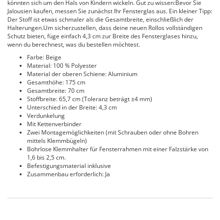
könnten sich um den Hals von Kindern wickeln. Gut zu wissen:Bevor Sie
Jalousien kaufen, messen Sie zunächst Ihr Fensterglas aus. Ein kleiner Tipp:
Der Stoff ist etwas schmaler als die Gesamtbreite, einschließlich der
Halterungen.Um sicherzustellen, dass deine neuen Rollos vollständigen
Schutz bieten, füge einfach 4,3 cm zur Breite des Fensterglases hinzu,
wenn du berechnest, was du bestellen möchtest.
Farbe: Beige
Material: 100 % Polyester
Material der oberen Schiene: Aluminium
Gesamthöhe: 175 cm
Gesamtbreite: 70 cm
Stoffbreite: 65,7 cm (Toleranz beträgt ±4 mm)
Unterschied in der Breite: 4,3 cm
Verdunkelung
Mit Kettenverbinder
Zwei Montagemöglichkeiten (mit Schrauben oder ohne Bohren
mittels Klemmbügeln)
Bohrlose Klemmhalter für Fensterrahmen mit einer Falzstärke von
1,6 bis 2,5 cm.
Befestigungsmaterial inklusive
Zusammenbau erforderlich: Ja