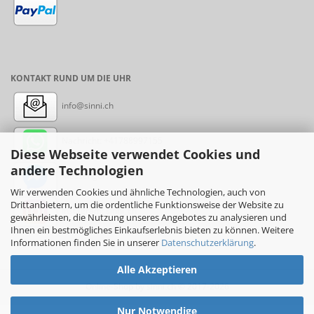
KONTAKT RUND UM DIE UHR
info@sinni.ch
Nachricht:
+41788997155
Diese Webseite verwendet Cookies und
andere Technologien
Messenger: sinni.ch
Wir verwenden Cookies und ähnliche Technologien, auch von
Drittanbietern, um die ordentliche Funktionsweise der Website zu
Instagram: sinni_ch
gewährleisten, die Nutzung unseres Angebotes zu analysieren und
Ihnen ein bestmögliches Einkaufserlebnis bieten zu können. Weitere
Informationen finden Sie in unserer
Datenschutzerklärung
.
Alle Akzeptieren
Online-Shop
by sinni.ch © 2017-2026
Nur Notwendige