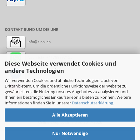
KONTAKT RUND UM DIE UHR
info@sinni.ch
Nachricht:
+41788997155
Diese Webseite verwendet Cookies und
andere Technologien
Messenger: sinni.ch
Wir verwenden Cookies und ähnliche Technologien, auch von
Drittanbietern, um die ordentliche Funktionsweise der Website zu
Instagram: sinni_ch
gewährleisten, die Nutzung unseres Angebotes zu analysieren und
Ihnen ein bestmögliches Einkaufserlebnis bieten zu können. Weitere
Informationen finden Sie in unserer
Datenschutzerklärung
.
Alle Akzeptieren
Online-Shop
by sinni.ch © 2017-2026
Nur Notwendige