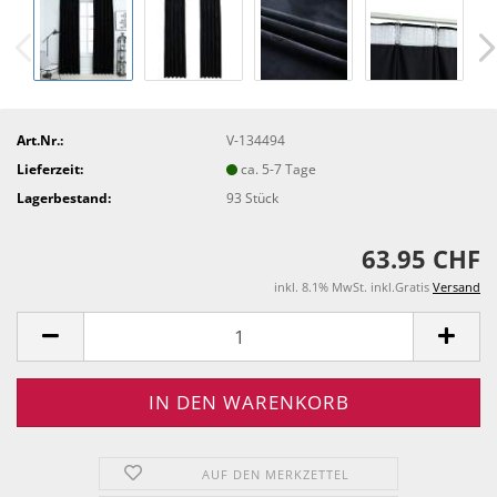
Art.Nr.:
V-134494
Lieferzeit:
ca. 5-7 Tage
Lagerbestand:
93
Stück
63.95 CHF
inkl. 8.1% MwSt. inkl.Gratis
Versand
AUF DEN MERKZETTEL