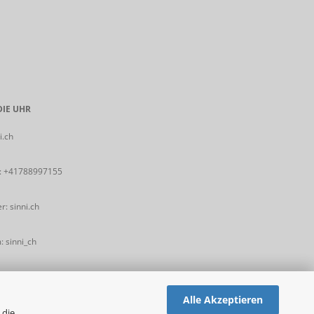
IE UHR
i.ch
:
+41788997155
: sinni.ch
 sinni_ch
Alle Akzeptieren
 die