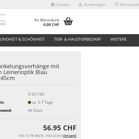
Schweiz
Kundenlogin
Merkzettel
Ihr Warenkorb
anslate
0.00 CHF
UNDHEIT & SCHÖNHEIT
TIER- & HAUSTIERBEDARF
WEITERE
unkelungsvorhänge mit
 Leinenoptik Blau
245cm
V-321183
it:
ca. 5-7 Tage
stand:
44
Stück
56.95 CHF
inkl. 8.1% MwSt. inkl.Gratis
Versand