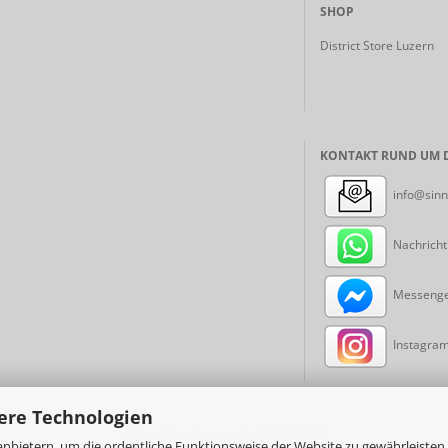
SHOP
District Store Luzern
KONTAKT RUND UM D
info@sinn
Nachricht
Messenger
Instagram:
ere Technologien
Online-Shop
by sinni.ch © 2017-2026
nbietern, um die ordentliche Funktionsweise der Website zu gewährleisten,