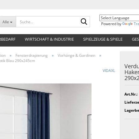
Suche...
Alle
Powered by
Tr
RBEDARF
WIRTSCHAFT & INDUSTRIE
SPIELZEUGE & SPIELE
GES
ion
»
Fensterdrapierung
»
Vorhänge & Gardinen
»
ptik Blau 290x245cm
Verd
VIDAXL
Haken
290x
Art.Nr.:
Lieferze
Lagerbe