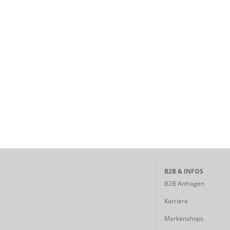
B2B & INFOS
B2B Anfragen
Karriere
Markenshops