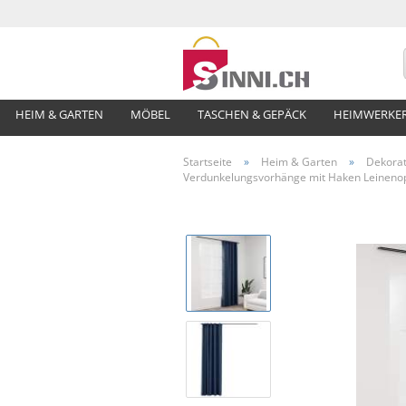
HEIM & GARTEN
MÖBEL
TASCHEN & GEPÄCK
HEIMWERKE
Startseite
»
Heim & Garten
»
Dekorat
Verdunkelungsvorhänge mit Haken Leineno