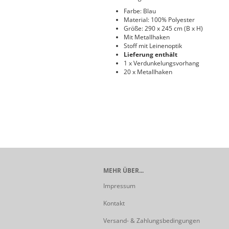
Farbe: Blau
Material: 100% Polyester
Größe: 290 x 245 cm (B x H)
Mit Metallhaken
Stoff mit Leinenoptik
Lieferung enthält
1 x Verdunkelungsvorhang
20 x Metallhaken
MEHR ÜBER...
Impressum
Kontakt
Versand- & Zahlungsbedingungen