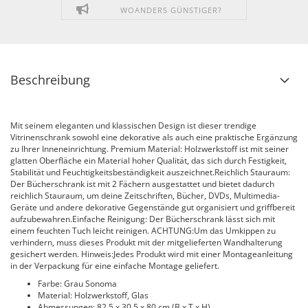
WOANDERS GÜNSTIGER?
Beschreibung
Mit seinem eleganten und klassischen Design ist dieser trendige
Vitrinenschrank sowohl eine dekorative als auch eine praktische Ergänzung
zu Ihrer Inneneinrichtung. Premium Material: Holzwerkstoff ist mit seiner
glatten Oberfläche ein Material hoher Qualität, das sich durch Festigkeit,
Stabilität und Feuchtigkeitsbeständigkeit auszeichnet.Reichlich Stauraum:
Der Bücherschrank ist mit 2 Fächern ausgestattet und bietet dadurch
reichlich Stauraum, um deine Zeitschriften, Bücher, DVDs, Multimedia-
Geräte und andere dekorative Gegenstände gut organisiert und griffbereit
aufzubewahren.Einfache Reinigung: Der Bücherschrank lässt sich mit
einem feuchten Tuch leicht reinigen. ACHTUNG:Um das Umkippen zu
verhindern, muss dieses Produkt mit der mitgelieferten Wandhalterung
gesichert werden. Hinweis:Jedes Produkt wird mit einer Montageanleitung
in der Verpackung für eine einfache Montage geliefert.
Farbe: Grau Sonoma
Material: Holzwerkstoff, Glas
Abmessungen: 82,5 x 30,5 x 80 cm (B x T x H)