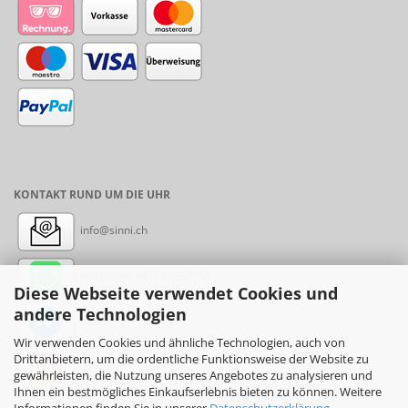
KONTAKT RUND UM DIE UHR
info@sinni.ch
Nachricht:
+41788997155
Diese Webseite verwendet Cookies und
andere Technologien
Messenger: sinni.ch
Wir verwenden Cookies und ähnliche Technologien, auch von
Drittanbietern, um die ordentliche Funktionsweise der Website zu
Instagram: sinni_ch
gewährleisten, die Nutzung unseres Angebotes zu analysieren und
Ihnen ein bestmögliches Einkaufserlebnis bieten zu können. Weitere
Informationen finden Sie in unserer
Datenschutzerklärung
.