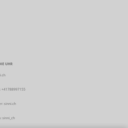
IE UHR
i.ch
:
+41788997155
: sinni.ch
 sinni_ch