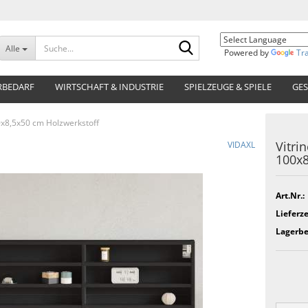
Suche...
Alle
Powered by
Tr
RBEDARF
WIRTSCHAFT & INDUSTRIE
SPIELZEUGE & SPIELE
GES
0x8,5x50 cm Holzwerkstoff
Vitri
VIDAXL
100x8
Art.Nr.:
Lieferze
Lagerbe