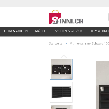
HEIM & GARTEN
MÖBEL
TASCHEN & GEPÄCK
HEIMWERKE
Startseite
»
Vitrinenschrank Schwarz 10