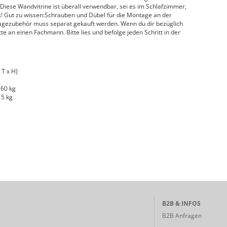
: Diese Wandvitrine ist überall verwendbar, sei es im Schlafzimmer,
s! Gut zu wissen:Schrauben und Dübel für die Montage an der
agezubehör muss separat gekauft werden. Wenn du dir bezüglich
tte an einen Fachmann. Bitte lies und befolge jeden Schritt in der
 T x H)
 60 kg
 5 kg
B2B & INFOS
B2B Anfragen