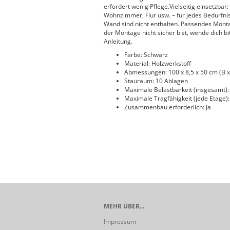
erfordert wenig Pflege.Vielseitig einsetzbar
Wohnzimmer, Flur usw. – für jedes Bedürfni
Wand sind nicht enthalten. Passendes Mont
der Montage nicht sicher bist, wende dich bi
Anleitung.
Farbe: Schwarz
Material: Holzwerkstoff
Abmessungen: 100 x 8,5 x 50 cm (B x
Stauraum: 10 Ablagen
Maximale Belastbarkeit (insgesamt):
Maximale Tragfähigkeit (jede Etage):
Zusammenbau erforderlich: Ja
MEHR ÜBER...
Impressum