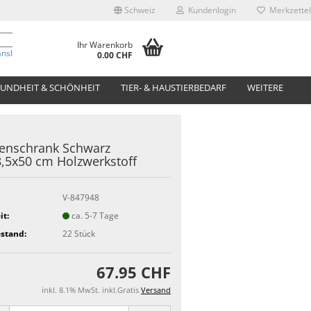
Schweiz
Kundenlogin
Merkzettel
Ihr Warenkorb
anslate
0.00 CHF
UNDHEIT & SCHÖNHEIT
TIER- & HAUSTIERBEDARF
WEITERE
nenschrank Schwarz
,5x50 cm Holzwerkstoff
V-847948
it:
ca. 5-7 Tage
stand:
22
Stück
67.95 CHF
inkl. 8.1% MwSt. inkl.Gratis
Versand