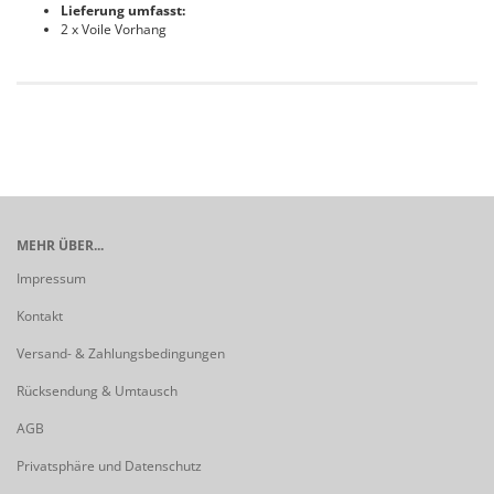
Lieferung umfasst:
2 x Voile Vorhang
MEHR ÜBER...
Impressum
Kontakt
Versand- & Zahlungsbedingungen
Rücksendung & Umtausch
AGB
Privatsphäre und Datenschutz