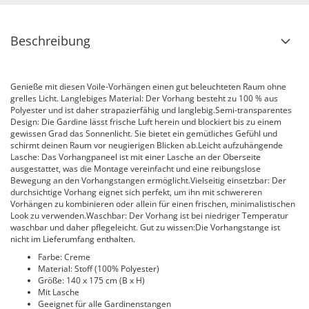
Beschreibung
Genieße mit diesen Voile-Vorhängen einen gut beleuchteten Raum ohne
grelles Licht. Langlebiges Material: Der Vorhang besteht zu 100 % aus
Polyester und ist daher strapazierfähig und langlebig.Semi-transparentes
Design: Die Gardine lässt frische Luft herein und blockiert bis zu einem
gewissen Grad das Sonnenlicht. Sie bietet ein gemütliches Gefühl und
schirmt deinen Raum vor neugierigen Blicken ab.Leicht aufzuhängende
Lasche: Das Vorhangpaneel ist mit einer Lasche an der Oberseite
ausgestattet, was die Montage vereinfacht und eine reibungslose
Bewegung an den Vorhangstangen ermöglicht.Vielseitig einsetzbar: Der
durchsichtige Vorhang eignet sich perfekt, um ihn mit schwereren
Vorhängen zu kombinieren oder allein für einen frischen, minimalistischen
Look zu verwenden.Waschbar: Der Vorhang ist bei niedriger Temperatur
waschbar und daher pflegeleicht. Gut zu wissen:Die Vorhangstange ist
nicht im Lieferumfang enthalten.
Farbe: Creme
Material: Stoff (100% Polyester)
Größe: 140 x 175 cm (B x H)
Mit Lasche
Geeignet für alle Gardinenstangen