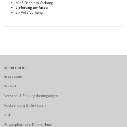
Mit 8 Ösen pro Vorhang
Lieferung umfasst:
2 x Voile Vorhang
MEHR ÜBER...
Impressum
Kontakt
Versand- & Zahlungsbedingungen
Rücksendung & Umtausch
AGB
Privatsphäre und Datenschutz