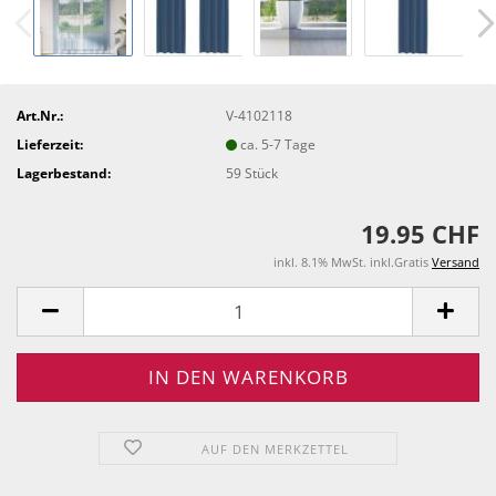
Art.Nr.:
V-4102118
Lieferzeit:
ca. 5-7 Tage
Lagerbestand:
59
Stück
19.95 CHF
inkl. 8.1% MwSt. inkl.Gratis
Versand
AUF DEN MERKZETTEL