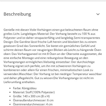
Beschreibung
Genieße mit diesen Voile-Vorhängen einen gut beleuchteten Raum ohne
grelles Licht. Langlebiges Material: Der Vorhang besteht zu 100 % aus
Polyester und ist daher strapazierfähig und langlebig.Semi-transparentes
Design: Die Gardine lässt frische Luft herein und blockiert bis zu einem
gewissen Grad das Sonnenlicht. Sie bietet ein gemütliches Gefühl und
schirmt deinen Raum vor neugierigen Blicken ab.Leicht zu hängende Ösen
oben: Das Vorhangpaneel ist mit 8 Ösen an der Oberseite ausgestattet, die
eine einfache Montage und eine reibungslose Bewegung an den
Vorhangstangen ermöglichen.Vielseitig einsetzbar: Der durchsichtige
Vorhang eignet sich perfekt, um ihn mit schwereren Vorhängen zu
kombinieren oder allein für einen frischen, minimalistischen Look zu
verwenden.Waschbar: Der Vorhang ist bei niedriger Temperatur waschbar
und daher pflegeleicht. Gut zu wissen:Die Vorhangstange ist nicht im
Lieferumfang enthalten.
Farbe: Königsblau
Material: Stoff (100% Polyester)
Größe: 140 x 300 cm (B x H)
Ösenaußendurchmesser: 6 cm
Öseninnendurchmesser: 4 cm