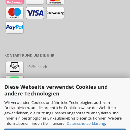
KONTAKT RUND UM DIE UHR
info@sinni.ch
Nachricht:
+41788997155
Diese Webseite verwendet Cookies und
andere Technologien
Messenger: sinni.ch
Wir verwenden Cookies und ähnliche Technologien, auch von
Drittanbietern, um die ordentliche Funktionsweise der Website zu
Instagram: sinni_ch
gewährleisten, die Nutzung unseres Angebotes zu analysieren und
Ihnen ein bestmögliches Einkaufserlebnis bieten zu können. Weitere
Informationen finden Sie in unserer
Datenschutzerklärung
.