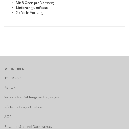
Mit 8 Ösen pro Vorhang
Lieferung umfasst:
2 x Voile Vorhang
MEHR ÜBER...
Impressum
Kontakt
Versand- & Zahlungsbedingungen
Rücksendung & Umtausch
AGB
Privatsphäre und Datenschutz