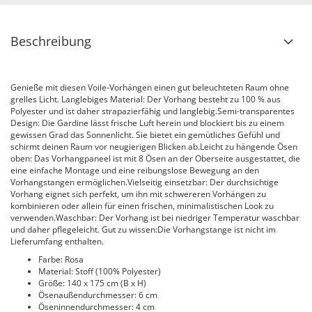
Beschreibung
Genieße mit diesen Voile-Vorhängen einen gut beleuchteten Raum ohne
grelles Licht. Langlebiges Material: Der Vorhang besteht zu 100 % aus
Polyester und ist daher strapazierfähig und langlebig.Semi-transparentes
Design: Die Gardine lässt frische Luft herein und blockiert bis zu einem
gewissen Grad das Sonnenlicht. Sie bietet ein gemütliches Gefühl und
schirmt deinen Raum vor neugierigen Blicken ab.Leicht zu hängende Ösen
oben: Das Vorhangpaneel ist mit 8 Ösen an der Oberseite ausgestattet, die
eine einfache Montage und eine reibungslose Bewegung an den
Vorhangstangen ermöglichen.Vielseitig einsetzbar: Der durchsichtige
Vorhang eignet sich perfekt, um ihn mit schwereren Vorhängen zu
kombinieren oder allein für einen frischen, minimalistischen Look zu
verwenden.Waschbar: Der Vorhang ist bei niedriger Temperatur waschbar
und daher pflegeleicht. Gut zu wissen:Die Vorhangstange ist nicht im
Lieferumfang enthalten.
Farbe: Rosa
Material: Stoff (100% Polyester)
Größe: 140 x 175 cm (B x H)
Ösenaußendurchmesser: 6 cm
Öseninnendurchmesser: 4 cm