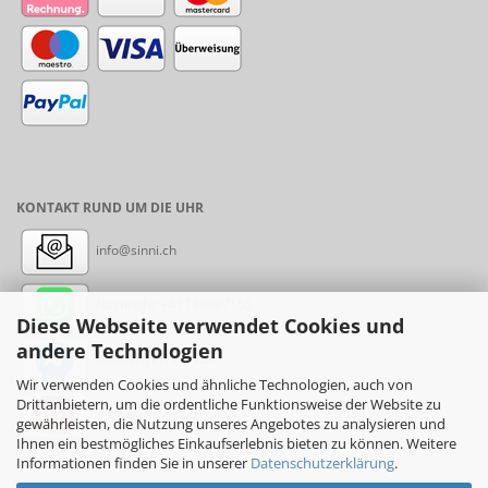
KONTAKT RUND UM DIE UHR
info@sinni.ch
Nachricht:
+41788997155
Diese Webseite verwendet Cookies und
andere Technologien
Messenger: sinni.ch
Wir verwenden Cookies und ähnliche Technologien, auch von
Drittanbietern, um die ordentliche Funktionsweise der Website zu
Instagram: sinni_ch
gewährleisten, die Nutzung unseres Angebotes zu analysieren und
Ihnen ein bestmögliches Einkaufserlebnis bieten zu können. Weitere
Informationen finden Sie in unserer
Datenschutzerklärung
.