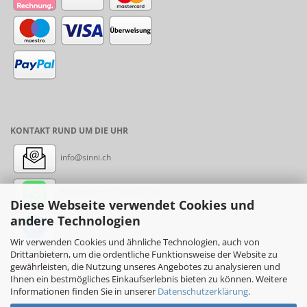
KONTAKT RUND UM DIE UHR
info@sinni.ch
Nachricht:
+41788997155
Diese Webseite verwendet Cookies und
andere Technologien
Messenger: sinni.ch
Wir verwenden Cookies und ähnliche Technologien, auch von
Drittanbietern, um die ordentliche Funktionsweise der Website zu
Instagram: sinni_ch
gewährleisten, die Nutzung unseres Angebotes zu analysieren und
Ihnen ein bestmögliches Einkaufserlebnis bieten zu können. Weitere
Informationen finden Sie in unserer
Datenschutzerklärung
.