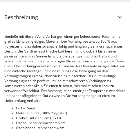
Beschreibung
Genieße mit diesen Voile-Vorhängen einen gut beleuchteten Raum ohne
grelles Licht. Langlebiges Material: Der Vorhang besteht zu 100 % aus
Polyester und ist daher strapazierfähig und langlebig.Semi-transparentes
Design: Die Gardine lässt frische Luft herein und blockiert bis zu einem
gewissen Grad das Sonnenlicht. Sie bietet ein gemütliches Gefühl und
schirmt deinen Raum vor neugierigen Blicken ab.Leicht zu hängende Ösen
oben: Das Vorhangpaneel ist mit 8 Ösen an der Oberseite ausgestattet, die
eine einfache Montage und eine reibungslose Bewegung an den
Vorhangstangen ermöglichen.Vielseitig einsetzbar: Der durchsichtige
Vorhang eignet sich perfekt, um ihn mit schwereren Vorhängen zu
kombinieren oder allein für einen frischen, minimalistischen Look zu
verwenden.Waschbar: Der Vorhang ist bei niedriger Temperatur waschbar
und daher pflegeleicht. Gut zu wissen:Die Vorhangstange ist nicht im
Lieferumfang enthalten.
Farbe: Sand
Material: Stoff (100% Polyester)
Größe: 140 x 260 cm (B x H)
Ösenaußendurchmesser: 6 cm
Öseninnendurchmesser: 4 cm