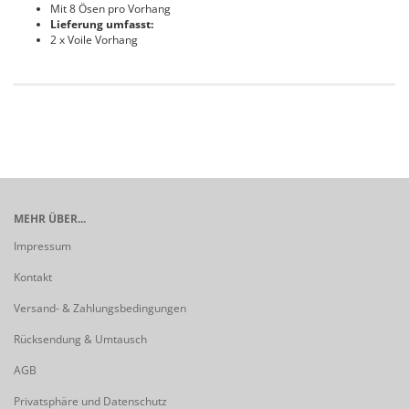
Mit 8 Ösen pro Vorhang
Lieferung umfasst:
2 x Voile Vorhang
MEHR ÜBER...
Impressum
Kontakt
Versand- & Zahlungsbedingungen
Rücksendung & Umtausch
AGB
Privatsphäre und Datenschutz