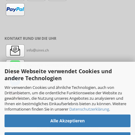
KONTAKT RUND UM DIE UHR
info@sinni.ch
Nachricht:
+41788997155
Diese Webseite verwendet Cookies und
andere Technologien
Messenger: sinni.ch
Wir verwenden Cookies und ähnliche Technologien, auch von
Drittanbietern, um die ordentliche Funktionsweise der Website zu
Instagram: sinni_ch
gewährleisten, die Nutzung unseres Angebotes zu analysieren und
Ihnen ein bestmögliches Einkaufserlebnis bieten zu können. Weitere
Informationen finden Sie in unserer
Datenschutzerklärung
.
Alle Akzeptieren
Online-Shop
by sinni.ch © 2017-2026