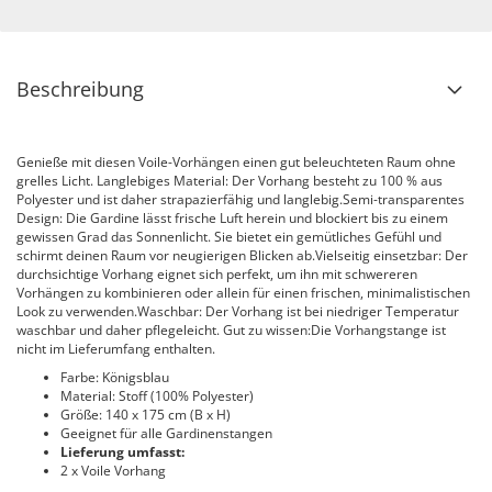
Beschreibung
Genieße mit diesen Voile-Vorhängen einen gut beleuchteten Raum ohne
grelles Licht. Langlebiges Material: Der Vorhang besteht zu 100 % aus
Polyester und ist daher strapazierfähig und langlebig.Semi-transparentes
Design: Die Gardine lässt frische Luft herein und blockiert bis zu einem
gewissen Grad das Sonnenlicht. Sie bietet ein gemütliches Gefühl und
schirmt deinen Raum vor neugierigen Blicken ab.Vielseitig einsetzbar: Der
durchsichtige Vorhang eignet sich perfekt, um ihn mit schwereren
Vorhängen zu kombinieren oder allein für einen frischen, minimalistischen
Look zu verwenden.Waschbar: Der Vorhang ist bei niedriger Temperatur
waschbar und daher pflegeleicht. Gut zu wissen:Die Vorhangstange ist
nicht im Lieferumfang enthalten.
Farbe: Königsblau
Material: Stoff (100% Polyester)
Größe: 140 x 175 cm (B x H)
Geeignet für alle Gardinenstangen
Lieferung umfasst:
2 x Voile Vorhang