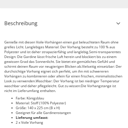
Beschreibung
Genieße mit diesen Voile-Vorhängen einen gut beleuchteten Raum ohne
grelles Licht. Langlebiges Material: Der Vorhang besteht zu 100 % aus
Polyester und ist daher strapazierfähig und langlebig.Semi-transparentes
Design: Die Gardine lässt frische Luft herein und blockiert bis zu einem
gewissen Grad das Sonnenlicht. Sie bietet ein gemütliches Gefühl und
schirmt deinen Raum vor neugierigen Blicken ab.Vielseitig einsetzbar: Der
durchsichtige Vorhang eignet sich perfekt, um ihn mit schwereren
Vorhängen zu kombinieren oder allein für einen frischen, minimalistischen
Look zu verwenden.Waschbar: Der Vorhang ist bei niedriger Temperatur
waschbar und daher pflegeleicht. Gut zu wissen:Die Vorhangstange ist
nicht im Lieferumfang enthalten.
Farbe: Königsblau
Material: Stoff (100% Polyester)
Größe: 140 x 225 cm (B x H)
Geeignet für alle Gardinenstangen
Lieferung umfasst:
2 x Voile Vorhang