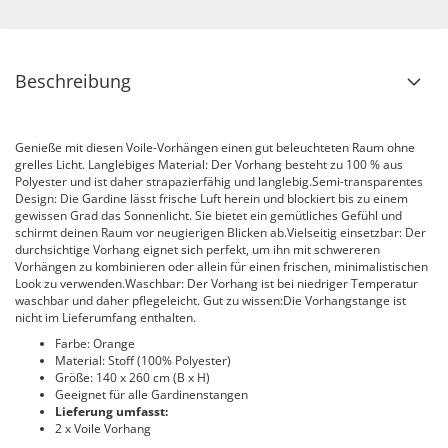
Beschreibung
Genieße mit diesen Voile-Vorhängen einen gut beleuchteten Raum ohne
grelles Licht. Langlebiges Material: Der Vorhang besteht zu 100 % aus
Polyester und ist daher strapazierfähig und langlebig.Semi-transparentes
Design: Die Gardine lässt frische Luft herein und blockiert bis zu einem
gewissen Grad das Sonnenlicht. Sie bietet ein gemütliches Gefühl und
schirmt deinen Raum vor neugierigen Blicken ab.Vielseitig einsetzbar: Der
durchsichtige Vorhang eignet sich perfekt, um ihn mit schwereren
Vorhängen zu kombinieren oder allein für einen frischen, minimalistischen
Look zu verwenden.Waschbar: Der Vorhang ist bei niedriger Temperatur
waschbar und daher pflegeleicht. Gut zu wissen:Die Vorhangstange ist
nicht im Lieferumfang enthalten.
Farbe: Orange
Material: Stoff (100% Polyester)
Größe: 140 x 260 cm (B x H)
Geeignet für alle Gardinenstangen
Lieferung umfasst:
2 x Voile Vorhang