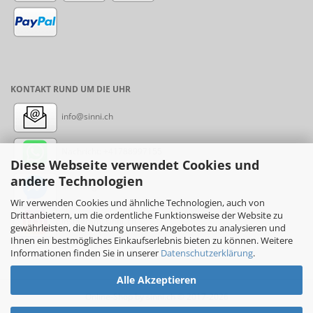
KONTAKT RUND UM DIE UHR
info@sinni.ch
Nachricht:
+41788997155
Diese Webseite verwendet Cookies und
andere Technologien
Messenger: sinni.ch
Wir verwenden Cookies und ähnliche Technologien, auch von
Drittanbietern, um die ordentliche Funktionsweise der Website zu
Instagram: sinni_ch
gewährleisten, die Nutzung unseres Angebotes zu analysieren und
Ihnen ein bestmögliches Einkaufserlebnis bieten zu können. Weitere
Informationen finden Sie in unserer
Datenschutzerklärung
.
Alle Akzeptieren
Online-Shop
by sinni.ch © 2017-2026