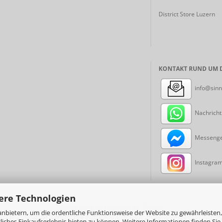
District Store Luzern
KONTAKT RUND UM D
info@sinn
Nachricht
Messenger
Instagram:
ere Technologien
Online-Shop
by sinni.ch © 2017-2026
nbietern, um die ordentliche Funktionsweise der Website zu gewährleisten,
ches Einkaufserlebnis bieten zu können. Weitere Informationen finden Sie 