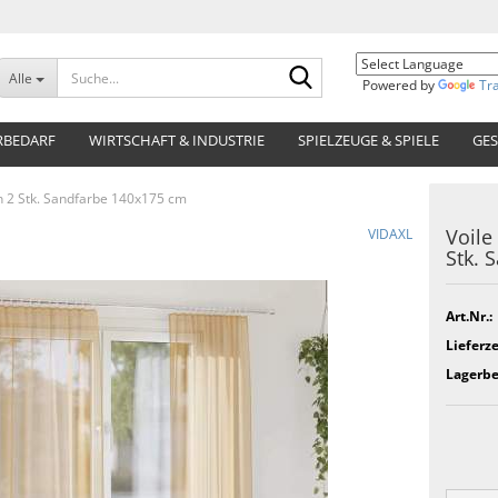
Suche...
Alle
Powered by
Tr
RBEDARF
WIRTSCHAFT & INDUSTRIE
SPIELZEUGE & SPIELE
GES
n 2 Stk. Sandfarbe 140x175 cm
Voile
VIDAXL
Stk. 
Art.Nr.:
Lieferze
Lagerbe