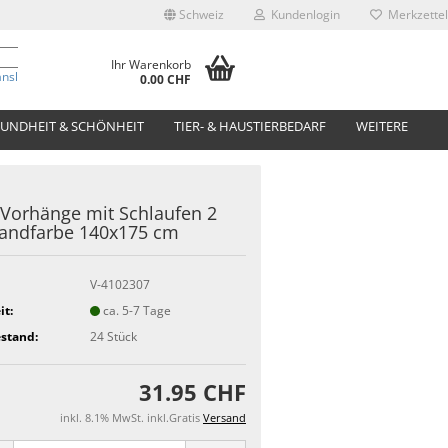
Schweiz
Kundenlogin
Merkzettel
Ihr Warenkorb
anslate
0.00 CHF
UNDHEIT & SCHÖNHEIT
TIER- & HAUSTIERBEDARF
WEITERE
 Vorhänge mit Schlaufen 2
Sandfarbe 140x175 cm
V-4102307
it:
ca. 5-7 Tage
stand:
24
Stück
31.95 CHF
inkl. 8.1% MwSt. inkl.Gratis
Versand