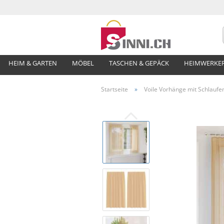
HEIM & GARTEN
MÖBEL
TASCHEN & GEPÄCK
HEIMWERKE
Startseite
»
Voile Vorhänge mit Schlaufe