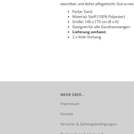
waschbar und daher pflegeleicht. Gut zu wis
Farbe: Sand
Material: Stoff (100% Polyester)
Größe: 140 x 175 cm (B x H)
Geeignet für alle Gardinenstangen
Lieferung umfasst:
2 x Voile Vorhang
MEHR ÜBER...
Impressum
Kontakt
Versand- & Zahlungsbedingungen