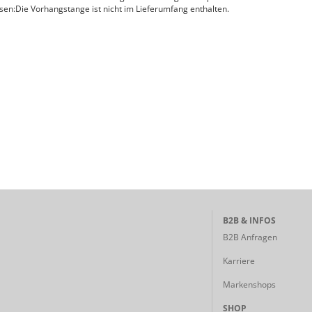
sen:Die Vorhangstange ist nicht im Lieferumfang enthalten.
B2B & INFOS
B2B Anfragen
Karriere
Markenshops
SHOP