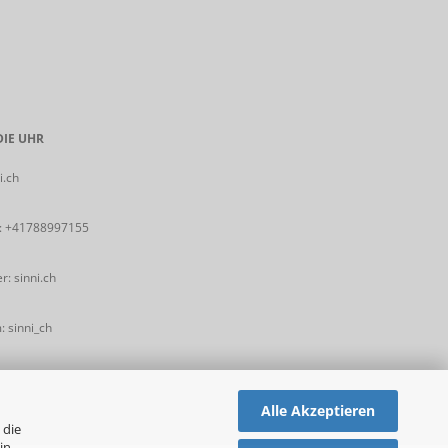
IE UHR
i.ch
:
+41788997155
: sinni.ch
 sinni_ch
Alle Akzeptieren
 die
in