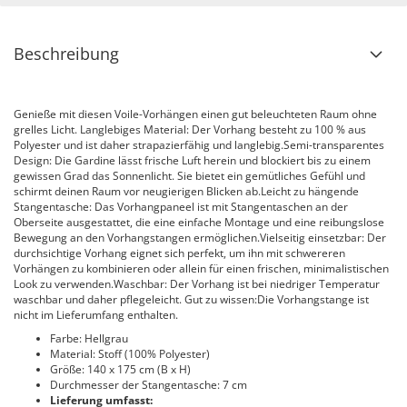
Beschreibung
Genieße mit diesen Voile-Vorhängen einen gut beleuchteten Raum ohne
grelles Licht. Langlebiges Material: Der Vorhang besteht zu 100 % aus
Polyester und ist daher strapazierfähig und langlebig.Semi-transparentes
Design: Die Gardine lässt frische Luft herein und blockiert bis zu einem
gewissen Grad das Sonnenlicht. Sie bietet ein gemütliches Gefühl und
schirmt deinen Raum vor neugierigen Blicken ab.Leicht zu hängende
Stangentasche: Das Vorhangpaneel ist mit Stangentaschen an der
Oberseite ausgestattet, die eine einfache Montage und eine reibungslose
Bewegung an den Vorhangstangen ermöglichen.Vielseitig einsetzbar: Der
durchsichtige Vorhang eignet sich perfekt, um ihn mit schwereren
Vorhängen zu kombinieren oder allein für einen frischen, minimalistischen
Look zu verwenden.Waschbar: Der Vorhang ist bei niedriger Temperatur
waschbar und daher pflegeleicht. Gut zu wissen:Die Vorhangstange ist
nicht im Lieferumfang enthalten.
Farbe: Hellgrau
Material: Stoff (100% Polyester)
Größe: 140 x 175 cm (B x H)
Durchmesser der Stangentasche: 7 cm
Lieferung umfasst: