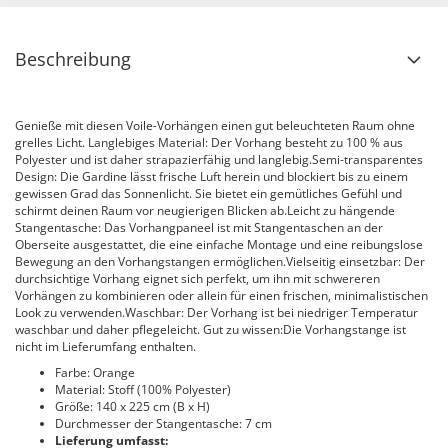
Beschreibung
Genieße mit diesen Voile-Vorhängen einen gut beleuchteten Raum ohne
grelles Licht. Langlebiges Material: Der Vorhang besteht zu 100 % aus
Polyester und ist daher strapazierfähig und langlebig.Semi-transparentes
Design: Die Gardine lässt frische Luft herein und blockiert bis zu einem
gewissen Grad das Sonnenlicht. Sie bietet ein gemütliches Gefühl und
schirmt deinen Raum vor neugierigen Blicken ab.Leicht zu hängende
Stangentasche: Das Vorhangpaneel ist mit Stangentaschen an der
Oberseite ausgestattet, die eine einfache Montage und eine reibungslose
Bewegung an den Vorhangstangen ermöglichen.Vielseitig einsetzbar: Der
durchsichtige Vorhang eignet sich perfekt, um ihn mit schwereren
Vorhängen zu kombinieren oder allein für einen frischen, minimalistischen
Look zu verwenden.Waschbar: Der Vorhang ist bei niedriger Temperatur
waschbar und daher pflegeleicht. Gut zu wissen:Die Vorhangstange ist
nicht im Lieferumfang enthalten.
Farbe: Orange
Material: Stoff (100% Polyester)
Größe: 140 x 225 cm (B x H)
Durchmesser der Stangentasche: 7 cm
Lieferung umfasst: