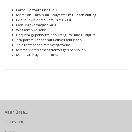
Farbe: Schwarz und Blau
Material: 100% 600D-Polyester mit Beschichtung
Größe: 32 x 22 x 53 cm (B x T x H)
Fassungsvermögen: 40 L
Wasserabweisend
Bequem gepolsterte Schultergurte und Hüftgurt
3 separate Fächer mit Reißverschlüssen
2 Seitentaschen mit Netzgewebe
Mit mehreren strapazierfähigen Schnallen
Material: Polyester: 100%
MEHR ÜBER...
Impressum
Kontakt