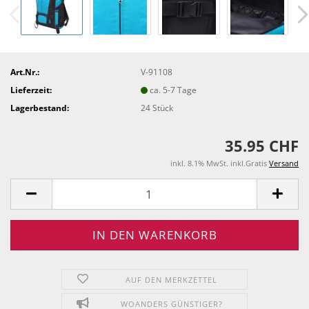
Art.Nr.:
V-91108
Lieferzeit:
ca. 5-7 Tage
Lagerbestand:
24
Stück
35.95 CHF
inkl. 8.1% MwSt. inkl.Gratis
Versand
AUF DEN MERKZETTEL
WOANDERS GÜNSTIGER?