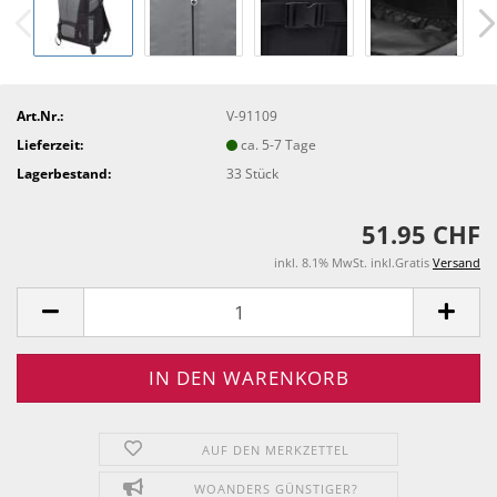
Art.Nr.:
V-91109
Lieferzeit:
ca. 5-7 Tage
Lagerbestand:
33
Stück
51.95 CHF
inkl. 8.1% MwSt. inkl.Gratis
Versand
AUF DEN MERKZETTEL
WOANDERS GÜNSTIGER?