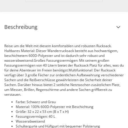
Beschreibung
Reise um die Welt mit diesem komfortablen und robusten Rucksack.
Haltbares Material: Dieser Wanderrucksack besteht aus hochwertigem,
beschichtetem 600D-Polyester und ist dadurch sehr robust und
wasserabweisend.Großes Fassungsvermögen: Mit seinem großen
Fassungsvermögen von 40 Litern bietet der Rucksack Platz für alles, was du
für deine Abenteuer im Freien benötigst.Multifunktional: Der Rucksack
verfügt über 3 große Fächer zur ordentlichen Aufbewahrung verschiedener
Sachen und die Reißverschlüsse gewährleisten die Sicherheit deiner
Sachen. Darüber hinaus bietet 2 seitliche Netztaschen zusätzlichen Platz,
um Messer, Brillen, Regenschirme und andere Sachen griffbereit zu
verstauen.
Farbe: Schwarz und Grau
Material: 100% 600D-Polyester mit Beschichtung
Größe: 32 x 22 x 53 cm (B x T x H)
Fassungsvermögen: 40 L
Wasserabweisend
Schultergurte und Hüftgurt mit bequemer Polsterung