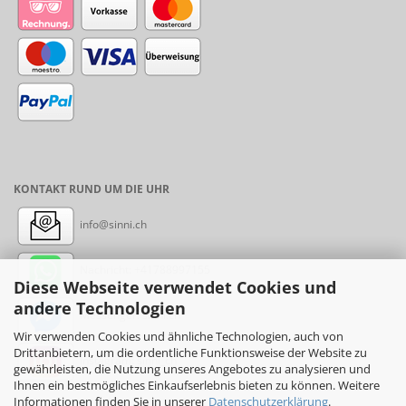
KONTAKT RUND UM DIE UHR
info@sinni.ch
Nachricht:
+41788997155
Diese Webseite verwendet Cookies und
andere Technologien
Messenger: sinni.ch
Wir verwenden Cookies und ähnliche Technologien, auch von
Drittanbietern, um die ordentliche Funktionsweise der Website zu
Instagram: sinni_ch
gewährleisten, die Nutzung unseres Angebotes zu analysieren und
Ihnen ein bestmögliches Einkaufserlebnis bieten zu können. Weitere
Informationen finden Sie in unserer
Datenschutzerklärung
.