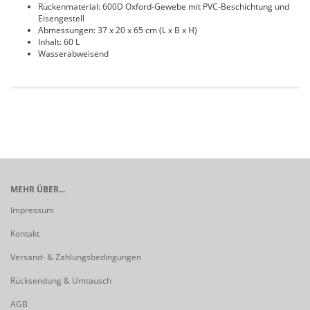
Rückenmaterial: 600D Oxford-Gewebe mit PVC-Beschichtung und
Eisengestell
Abmessungen: 37 x 20 x 65 cm (L x B x H)
Inhalt: 60 L
Wasserabweisend
MEHR ÜBER...
Impressum
Kontakt
Versand- & Zahlungsbedingungen
Rücksendung & Umtausch
AGB