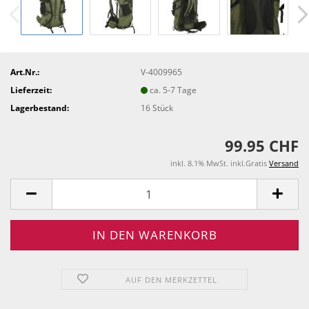
Art.Nr.:
V-4009965
Lieferzeit:
ca. 5-7 Tage
Lagerbestand:
16
Stück
99.95 CHF
inkl. 8.1% MwSt. inkl.Gratis
Versand
AUF DEN MERKZETTEL