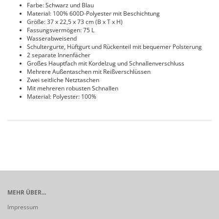
Farbe: Schwarz und Blau
Material: 100% 600D-Polyester mit Beschichtung
Größe: 37 x 22,5 x 73 cm (B x T x H)
Fassungsvermögen: 75 L
Wasserabweisend
Schultergurte, Hüftgurt und Rückenteil mit bequemer Polsterung
2 separate Innenfächer
Großes Hauptfach mit Kordelzug und Schnallenverschluss
Mehrere Außentaschen mit Reißverschlüssen
Zwei seitliche Netztaschen
Mit mehreren robusten Schnallen
Material: Polyester: 100%
MEHR ÜBER...
Impressum