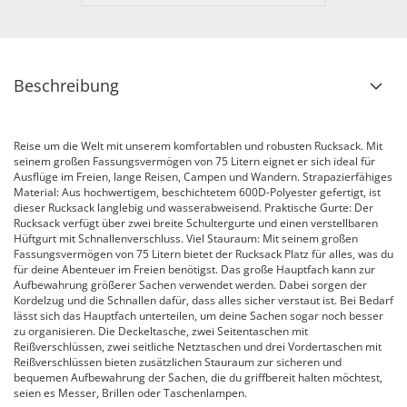
Beschreibung
Reise um die Welt mit unserem komfortablen und robusten Rucksack. Mit
seinem großen Fassungsvermögen von 75 Litern eignet er sich ideal für
Ausflüge im Freien, lange Reisen, Campen und Wandern. Strapazierfähiges
Material: Aus hochwertigem, beschichtetem 600D-Polyester gefertigt, ist
dieser Rucksack langlebig und wasserabweisend. Praktische Gurte: Der
Rucksack verfügt über zwei breite Schultergurte und einen verstellbaren
Hüftgurt mit Schnallenverschluss. Viel Stauraum: Mit seinem großen
Fassungsvermögen von 75 Litern bietet der Rucksack Platz für alles, was du
für deine Abenteuer im Freien benötigst. Das große Hauptfach kann zur
Aufbewahrung größerer Sachen verwendet werden. Dabei sorgen der
Kordelzug und die Schnallen dafür, dass alles sicher verstaut ist. Bei Bedarf
lässt sich das Hauptfach unterteilen, um deine Sachen sogar noch besser
zu organisieren. Die Deckeltasche, zwei Seitentaschen mit
Reißverschlüssen, zwei seitliche Netztaschen und drei Vordertaschen mit
Reißverschlüssen bieten zusätzlichen Stauraum zur sicheren und
bequemen Aufbewahrung der Sachen, die du griffbereit halten möchtest,
seien es Messer, Brillen oder Taschenlampen.