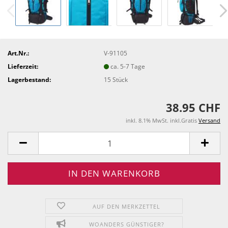
Art.Nr.:
V-91105
Lieferzeit:
ca. 5-7 Tage
Lagerbestand:
15
Stück
38.95 CHF
inkl. 8.1% MwSt. inkl.Gratis
Versand
AUF DEN MERKZETTEL
WOANDERS GÜNSTIGER?