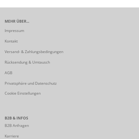
MEHR ÜBER...
Impressum
Kontakt
Versand- & Zahlungsbedingungen
Rücksendung & Umtausch
AGB
Privatsphäre und Datenschutz
Cookie Einstellungen
B2B & INFOS
B2B Anfragen
Karriere