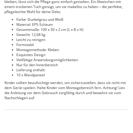
bleiben, lässt sich die Pflege ganz einfach gestalten. Ein Abwischen mit
einem trockenen Tuch genügt, um sie makellos zu halten – die perfekte,
pflegeleichte Wahl für deine Deko.
Farbe: Dunkelgrau und Weiß
Material: EPS-Schaum
Gesamtmaße: 100 x 50 x 2 cm (L x B x H)
Gewicht: 12,68 kg
Leicht zu reinigen
Formstabil
Montagemethode: Kleben
Exquisites Design
Vielfältige Anwendungsmöglichkeiten
Nur für den Innenbereich
Lieferung enthält:
10 x Wandpaneel
Kinder sollten beaufsichtigt werden, um sicherzustellen, dass sie nicht mit
dem Gerät spielen. Halte Kinder vom Montagebereich fern. Achtung! Lies
die Anleitung vor dem Gebrauch sorgfältig durch und bewahre sie zum
Nachschlagen auf.