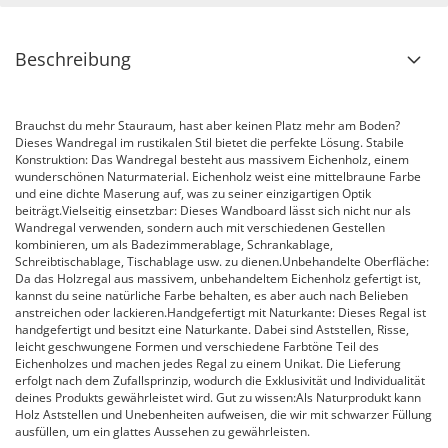
Beschreibung
Brauchst du mehr Stauraum, hast aber keinen Platz mehr am Boden?
Dieses Wandregal im rustikalen Stil bietet die perfekte Lösung. Stabile
Konstruktion: Das Wandregal besteht aus massivem Eichenholz, einem
wunderschönen Naturmaterial. Eichenholz weist eine mittelbraune Farbe
und eine dichte Maserung auf, was zu seiner einzigartigen Optik
beiträgt.Vielseitig einsetzbar: Dieses Wandboard lässt sich nicht nur als
Wandregal verwenden, sondern auch mit verschiedenen Gestellen
kombinieren, um als Badezimmerablage, Schrankablage,
Schreibtischablage, Tischablage usw. zu dienen.Unbehandelte Oberfläche:
Da das Holzregal aus massivem, unbehandeltem Eichenholz gefertigt ist,
kannst du seine natürliche Farbe behalten, es aber auch nach Belieben
anstreichen oder lackieren.Handgefertigt mit Naturkante: Dieses Regal ist
handgefertigt und besitzt eine Naturkante. Dabei sind Aststellen, Risse,
leicht geschwungene Formen und verschiedene Farbtöne Teil des
Eichenholzes und machen jedes Regal zu einem Unikat. Die Lieferung
erfolgt nach dem Zufallsprinzip, wodurch die Exklusivität und Individualität
deines Produkts gewährleistet wird. Gut zu wissen:Als Naturprodukt kann
Holz Aststellen und Unebenheiten aufweisen, die wir mit schwarzer Füllung
ausfüllen, um ein glattes Aussehen zu gewährleisten.