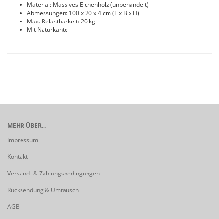
Material: Massives Eichenholz (unbehandelt)
Abmessungen: 100 x 20 x 4 cm (L x B x H)
Max. Belastbarkeit: 20 kg
Mit Naturkante
MEHR ÜBER...
Impressum
Kontakt
Versand- & Zahlungsbedingungen
Rücksendung & Umtausch
AGB