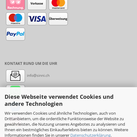
KONTAKT RUND UM DIE UHR
info@sinni.ch
Nachricht:
+41788997155
Diese Webseite verwendet Cookies und
andere Technologien
Messenger: sinni.ch
Wir verwenden Cookies und ähnliche Technologien, auch von
Drittanbietern, um die ordentliche Funktionsweise der Website zu
Instagram: sinni_ch
gewährleisten, die Nutzung unseres Angebotes zu analysieren und
Ihnen ein bestmögliches Einkaufserlebnis bieten zu können. Weitere
Informationen finden Sie in unserer
Datenschutzerklärung
.