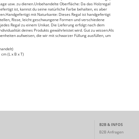
lage usw. zu dienen.Unbehandelte Oberfläche: Da das Holzregal
rtigt ist, kannst du seine natürliche Farbe behalten, es aber
en.Handgefertigt mit Naturkante: Dieses Regal ist handgefertigt
stellen, Risse, leicht geschwungene Formen und verschiedene
jedes Regal zu einem Unikat. Die Lieferung erfolgt nach dem
Individualität deines Produkts gewährleistet wird. Gut zu wissen:Als
enheiten aufweisen, die wir mit schwarzer Füllung ausfüllen, um
handelt)
cm (L x B x T)
B2B & INFOS
B2B Anfragen