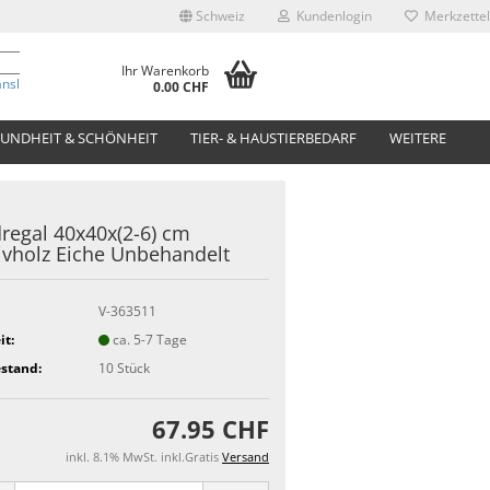
Schweiz
Kundenlogin
Merkzettel
Ihr Warenkorb
anslate
0.00 CHF
UNDHEIT & SCHÖNHEIT
TIER- & HAUSTIERBEDARF
WEITERE
egal 40x40x(2-6) cm
vholz Eiche Unbehandelt
V-363511
it:
ca. 5-7 Tage
stand:
10
Stück
67.95 CHF
inkl. 8.1% MwSt. inkl.Gratis
Versand