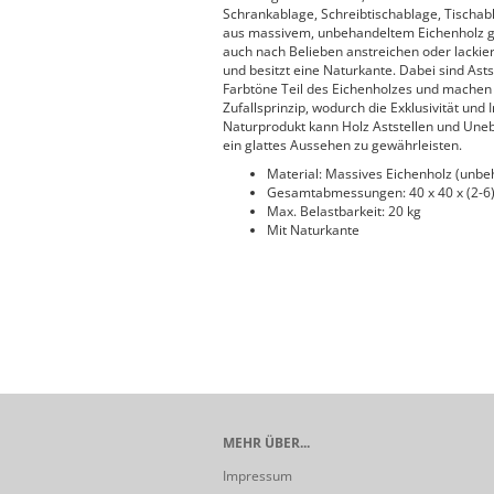
Schrankablage, Schreibtischablage, Tischab
aus massivem, unbehandeltem Eichenholz gefe
auch nach Belieben anstreichen oder lackier
und besitzt eine Naturkante. Dabei sind Ast
Farbtöne Teil des Eichenholzes und machen 
Zufallsprinzip, wodurch die Exklusivität und 
Naturprodukt kann Holz Aststellen und Uneb
ein glattes Aussehen zu gewährleisten.
Material: Massives Eichenholz (unbe
Gesamtabmessungen: 40 x 40 x (2-6) 
Max. Belastbarkeit: 20 kg
Mit Naturkante
MEHR ÜBER...
Impressum