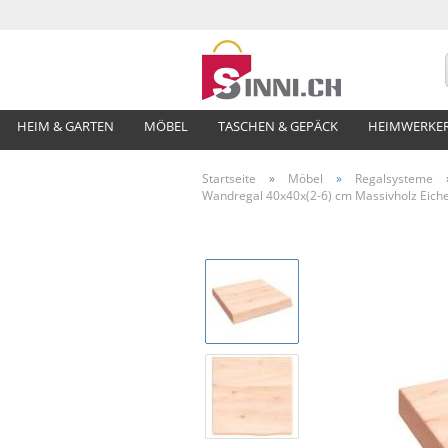
HEIM & GARTEN
MÖBEL
TASCHEN & GEPÄCK
HEIMWERKE
Startseite
»
Möbel
»
Regalsysteme
Wandregal 40x40x(2-6) cm Massivholz Eich