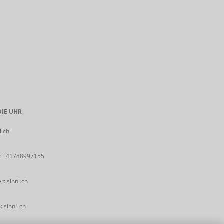
IE UHR
i.ch
:
+41788997155
: sinni.ch
 sinni_ch