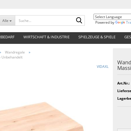
Suche...
Alle
Powered by
Tr
RBEDARF
WIRTSCHAFT & INDUSTRIE
SPIELZEUGE & SPIELE
GES
»
Wandregale
»
e Unbehandelt
Wandr
VIDAXL
Massi
Art.Nr.:
Lieferze
Lagerbe