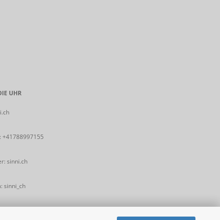
IE UHR
i.ch
:
+41788997155
: sinni.ch
 sinni_ch