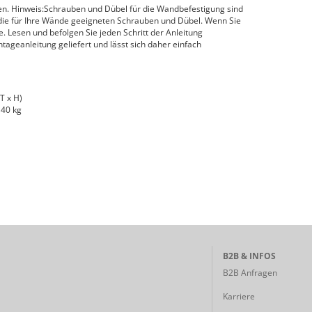
n. Hinweis:Schrauben und Dübel für die Wandbefestigung sind
 die für Ihre Wände geeigneten Schrauben und Dübel. Wenn Sie
fe. Lesen und befolgen Sie jeden Schritt der Anleitung
tageanleitung geliefert und lässt sich daher einfach
T x H)
 40 kg
B2B & INFOS
B2B Anfragen
Karriere