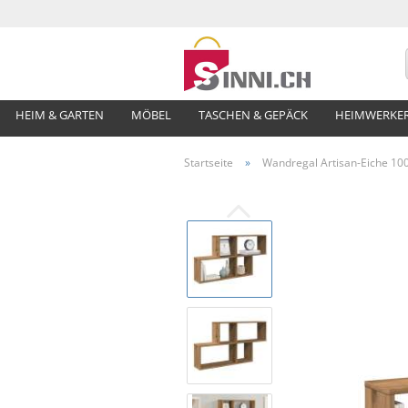
HEIM & GARTEN
MÖBEL
TASCHEN & GEPÄCK
HEIMWERKE
Startseite
»
Wandregal Artisan-Eiche 10