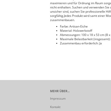
maximieren und für Ordnung im Raum sorge
nicht enthalten. Suchen und verwenden Sie
unsicher sind, suchen Sie professionelle Hil
sorgfältig.Jedes Produkt wird samt einer Mon
zusammenbauen.
Farbe: Artisan-Eiche
Material: Holzwerkstoff
Abmessungen: 100 x 18 x 53 cm (B x 
Maximale Belastbarkeit (insgesamt):
Zusammenbau erforderlich: Ja
MEHR ÜBER...
Impressum
Kontakt