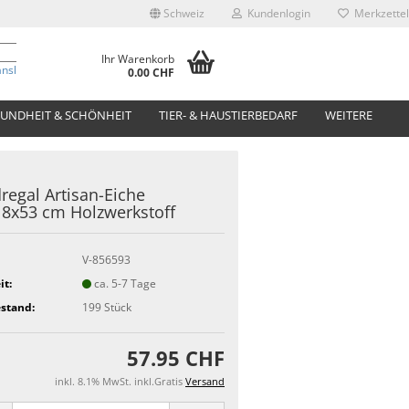
Schweiz
Kundenlogin
Merkzettel
Ihr Warenkorb
anslate
0.00 CHF
UNDHEIT & SCHÖNHEIT
TIER- & HAUSTIERBEDARF
WEITERE
egal Artisan-Eiche
8x53 cm Holzwerkstoff
V-856593
it:
ca. 5-7 Tage
stand:
199
Stück
57.95 CHF
inkl. 8.1% MwSt. inkl.Gratis
Versand