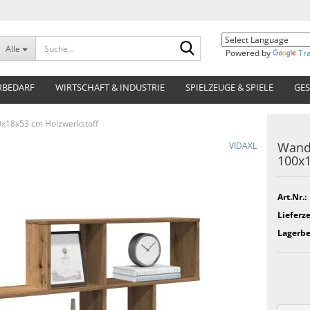
Suche...
Alle
Powered by
Tr
RBEDARF
WIRTSCHAFT & INDUSTRIE
SPIELZEUGE & SPIELE
GES
0x18x53 cm Holzwerkstoff
Wandr
VIDAXL
100x1
Art.Nr.:
Lieferze
Lagerbe