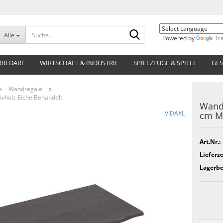
Suche...
Alle
Powered by
Tr
RBEDARF
WIRTSCHAFT & INDUSTRIE
SPIELZEUGE & SPIELE
GES
»
Wandregale
»
vholz Eiche Behandelt
Wand
VIDAXL
cm Ma
Art.Nr.:
Lieferze
Lagerbe