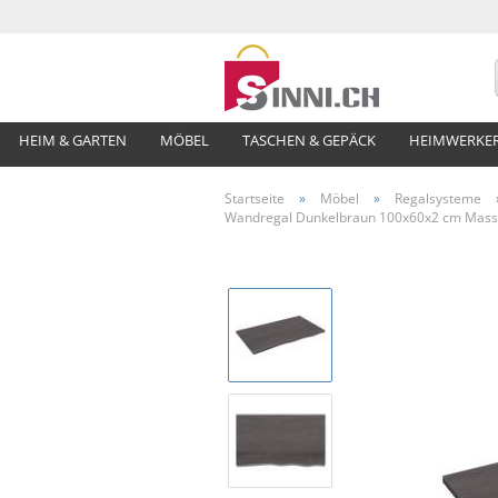
HEIM & GARTEN
MÖBEL
TASCHEN & GEPÄCK
HEIMWERKE
Startseite
»
Möbel
»
Regalsysteme
Wandregal Dunkelbraun 100x60x2 cm Massi