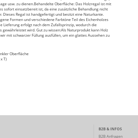
lage usw. zu dienen.Behandelte Oberfläche: Das Holzregal ist mit
 sofort einsatzbereit ist, da eine zusätzliche Behandlung nicht
e: Dieses Regal ist handgefertigt und besitzt eine Naturkante.
wungene Formen und verschiedene Farbtöne Teil des Eichenholzes
 Lieferung erfolgt nach dem Zufallsprinzip, wodurch die
kts gewährleistet wird. Gut zu wissen:Als Naturprodukt kann Holz
wir mit schwarzer Füllung ausfüllen, um ein glattes Aussehen zu
unkler Oberfläche
x T)
B2B & INFOS
B2B Anfragen