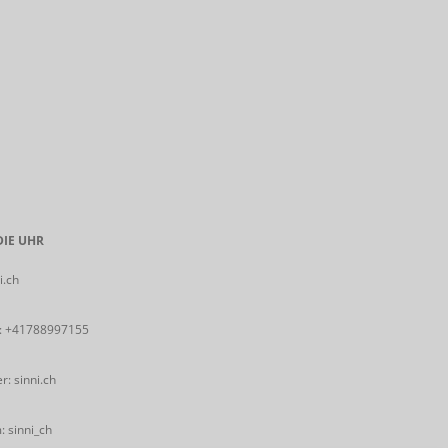
IE UHR
i.ch
:
+41788997155
: sinni.ch
 sinni_ch