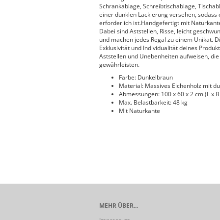
Schrankablage, Schreibtischablage, Tischab
einer dunklen Lackierung versehen, sodass es
erforderlich ist.Handgefertigt mit Naturkant
Dabei sind Aststellen, Risse, leicht gesch
und machen jedes Regal zu einem Unikat. Die
Exklusivität und Individualität deines Produ
Aststellen und Unebenheiten aufweisen, die 
gewährleisten.
Farbe: Dunkelbraun
Material: Massives Eichenholz mit d
Abmessungen: 100 x 60 x 2 cm (L x B 
Max. Belastbarkeit: 48 kg
Mit Naturkante
MEHR ÜBER...