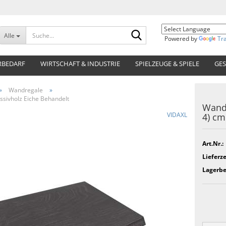
Suche...
Alle
Powered by
Tr
RBEDARF
WIRTSCHAFT & INDUSTRIE
SPIELZEUGE & SPIELE
GES
»
Wandregale
»
sivholz Eiche Behandelt
Wandr
VIDAXL
4) cm
Art.Nr.:
Lieferze
Lagerbe