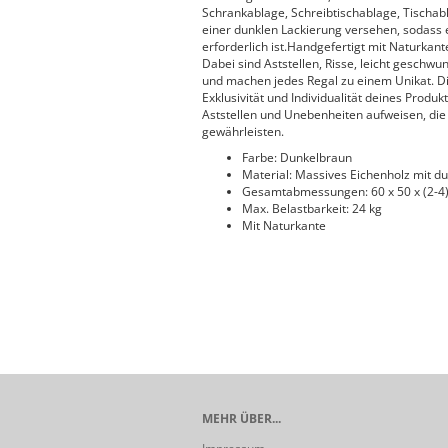
Schrankablage, Schreibtischablage, Tischab
einer dunklen Lackierung versehen, sodass es
erforderlich ist.Handgefertigt mit Naturkant
Dabei sind Aststellen, Risse, leicht gesch
und machen jedes Regal zu einem Unikat. Die
Exklusivität und Individualität deines Produ
Aststellen und Unebenheiten aufweisen, die 
gewährleisten.
Farbe: Dunkelbraun
Material: Massives Eichenholz mit d
Gesamtabmessungen: 60 x 50 x (2-4) 
Max. Belastbarkeit: 24 kg
Mit Naturkante
MEHR ÜBER...