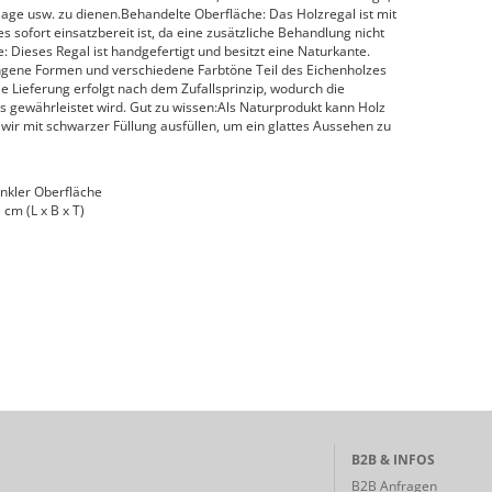
lage usw. zu dienen.Behandelte Oberfläche: Das Holzregal ist mit
 sofort einsatzbereit ist, da eine zusätzliche Behandlung nicht
e: Dieses Regal ist handgefertigt und besitzt eine Naturkante.
wungene Formen und verschiedene Farbtöne Teil des Eichenholzes
 Lieferung erfolgt nach dem Zufallsprinzip, wodurch die
kts gewährleistet wird. Gut zu wissen:Als Naturprodukt kann Holz
wir mit schwarzer Füllung ausfüllen, um ein glattes Aussehen zu
unkler Oberfläche
cm (L x B x T)
B2B & INFOS
B2B Anfragen