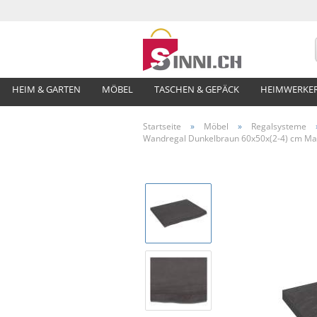
HEIM & GARTEN
MÖBEL
TASCHEN & GEPÄCK
HEIMWERKE
Startseite
»
Möbel
»
Regalsysteme
Wandregal Dunkelbraun 60x50x(2-4) cm Mas