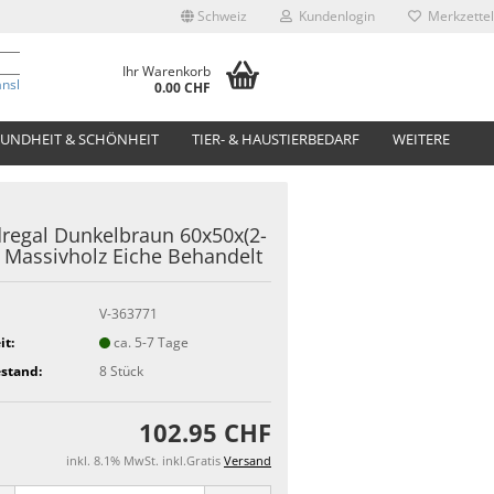
Schweiz
Kundenlogin
Merkzettel
Ihr Warenkorb
anslate
0.00 CHF
UNDHEIT & SCHÖNHEIT
TIER- & HAUSTIERBEDARF
WEITERE
egal Dunkelbraun 60x50x(2-
 Massivholz Eiche Behandelt
V-363771
it:
ca. 5-7 Tage
stand:
8
Stück
102.95 CHF
inkl. 8.1% MwSt. inkl.Gratis
Versand