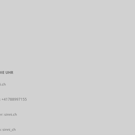
IE UHR
i.ch
:
+41788997155
: sinni.ch
 sinni_ch