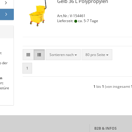
Gelb 36 L Polypropylen
Art.Nr.: V-154461
Lieferzeit:
ca. 5-7 Tage
t
Sortieren nach
pro Seite
Sortieren nach
80 pro Seite
b der
1
en
rt:
1
bis
1
(von insgesamt
stüre
B2B & INFOS