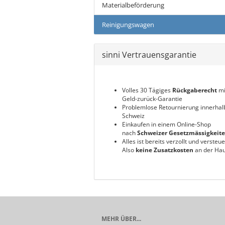
Materialbeförderung
Reinigungswagen
sinni Vertrauensgarantie
Volles 30 Tägiges
Rückgaberecht
mi
Geld-zurück-Garantie
Problemlose Retournierung innerhal
Schweiz
Einkaufen in einem Online-Shop
nach
Schweizer Gesetzmässigkeit
Alles ist bereits verzollt und versteue
Also
keine Zusatzkosten
an der Hau
MEHR ÜBER...