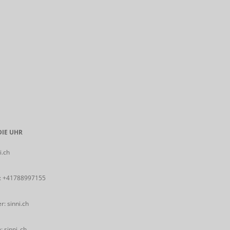
IE UHR
i.ch
:
+41788997155
: sinni.ch
 sinni_ch