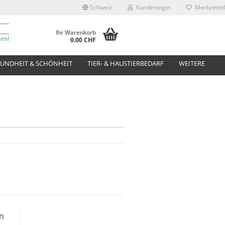
Schweiz
Kundenlogin
Merkzettel
Ihr Warenkorb
anslate
0.00 CHF
UNDHEIT & SCHÖNHEIT
TIER- & HAUSTIERBEDARF
WEITERE
en