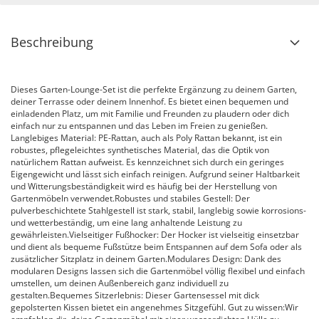
Beschreibung
Dieses Garten-Lounge-Set ist die perfekte Ergänzung zu deinem Garten,
deiner Terrasse oder deinem Innenhof. Es bietet einen bequemen und
einladenden Platz, um mit Familie und Freunden zu plaudern oder dich
einfach nur zu entspannen und das Leben im Freien zu genießen.
Langlebiges Material: PE-Rattan, auch als Poly Rattan bekannt, ist ein
robustes, pflegeleichtes synthetisches Material, das die Optik von
natürlichem Rattan aufweist. Es kennzeichnet sich durch ein geringes
Eigengewicht und lässt sich einfach reinigen. Aufgrund seiner Haltbarkeit
und Witterungsbeständigkeit wird es häufig bei der Herstellung von
Gartenmöbeln verwendet.Robustes und stabiles Gestell: Der
pulverbeschichtete Stahlgestell ist stark, stabil, langlebig sowie korrosions-
und wetterbeständig, um eine lang anhaltende Leistung zu
gewährleisten.Vielseitiger Fußhocker: Der Hocker ist vielseitig einsetzbar
und dient als bequeme Fußstütze beim Entspannen auf dem Sofa oder als
zusätzlicher Sitzplatz in deinem Garten.Modulares Design: Dank des
modularen Designs lassen sich die Gartenmöbel völlig flexibel und einfach
umstellen, um deinen Außenbereich ganz individuell zu
gestalten.Bequemes Sitzerlebnis: Dieser Gartensessel mit dick
gepolsterten Kissen bietet ein angenehmes Sitzgefühl. Gut zu wissen:Wir