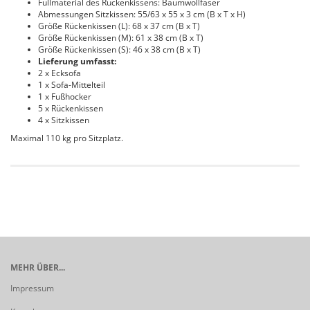
Füllmaterial des Rückenkissens: Baumwollfaser
Abmessungen Sitzkissen: 55/63 x 55 x 3 cm (B x T x H)
Größe Rückenkissen (L): 68 x 37 cm (B x T)
Größe Rückenkissen (M): 61 x 38 cm (B x T)
Größe Rückenkissen (S): 46 x 38 cm (B x T)
Lieferung umfasst:
2 x Ecksofa
1 x Sofa-Mittelteil
1 x Fußhocker
5 x Rückenkissen
4 x Sitzkissen
Maximal 110 kg pro Sitzplatz.
MEHR ÜBER...
Impressum