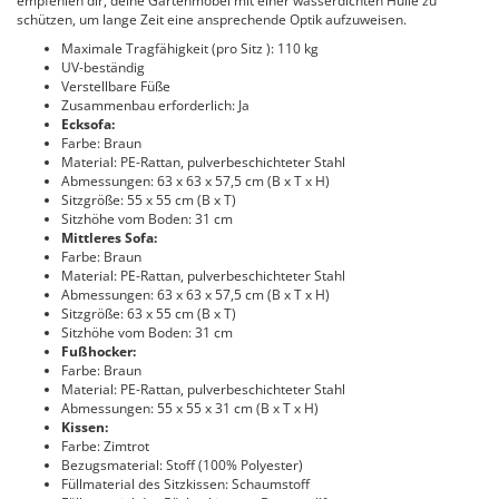
empfehlen dir, deine Gartenmöbel mit einer wasserdichten Hülle zu
schützen, um lange Zeit eine ansprechende Optik aufzuweisen.
Maximale Tragfähigkeit (pro Sitz ): 110 kg
UV-beständig
Verstellbare Füße
Zusammenbau erforderlich: Ja
Ecksofa:
Farbe: Braun
Material: PE-Rattan, pulverbeschichteter Stahl
Abmessungen: 63 x 63 x 57,5 cm (B x T x H)
Sitzgröße: 55 x 55 cm (B x T)
Sitzhöhe vom Boden: 31 cm
Mittleres Sofa:
Farbe: Braun
Material: PE-Rattan, pulverbeschichteter Stahl
Abmessungen: 63 x 63 x 57,5 cm (B x T x H)
Sitzgröße: 63 x 55 cm (B x T)
Sitzhöhe vom Boden: 31 cm
Fußhocker:
Farbe: Braun
Material: PE-Rattan, pulverbeschichteter Stahl
Abmessungen: 55 x 55 x 31 cm (B x T x H)
Kissen:
Farbe: Zimtrot
Bezugsmaterial: Stoff (100% Polyester)
Füllmaterial des Sitzkissen: Schaumstoff