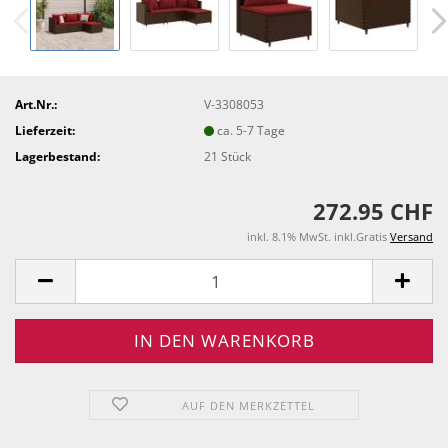
Art.Nr.:
V-3308053
Lieferzeit:
ca. 5-7 Tage
Lagerbestand:
21
Stück
272.95 CHF
inkl. 8.1% MwSt. inkl.Gratis
Versand
AUF DEN MERKZETTEL