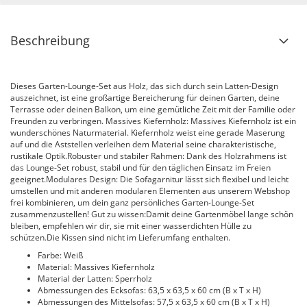
Beschreibung
Dieses Garten-Lounge-Set aus Holz, das sich durch sein Latten-Design
auszeichnet, ist eine großartige Bereicherung für deinen Garten, deine
Terrasse oder deinen Balkon, um eine gemütliche Zeit mit der Familie oder
Freunden zu verbringen. Massives Kiefernholz: Massives Kiefernholz ist ein
wunderschönes Naturmaterial. Kiefernholz weist eine gerade Maserung
auf und die Aststellen verleihen dem Material seine charakteristische,
rustikale Optik.Robuster und stabiler Rahmen: Dank des Holzrahmens ist
das Lounge-Set robust, stabil und für den täglichen Einsatz im Freien
geeignet.Modulares Design: Die Sofagarnitur lässt sich flexibel und leicht
umstellen und mit anderen modularen Elementen aus unserem Webshop
frei kombinieren, um dein ganz persönliches Garten-Lounge-Set
zusammenzustellen! Gut zu wissen:Damit deine Gartenmöbel lange schön
bleiben, empfehlen wir dir, sie mit einer wasserdichten Hülle zu
schützen.Die Kissen sind nicht im Lieferumfang enthalten.
Farbe: Weiß
Material: Massives Kiefernholz
Material der Latten: Sperrholz
Abmessungen des Ecksofas: 63,5 x 63,5 x 60 cm (B x T x H)
Abmessungen des Mittelsofas: 57,5 x 63,5 x 60 cm (B x T x H)