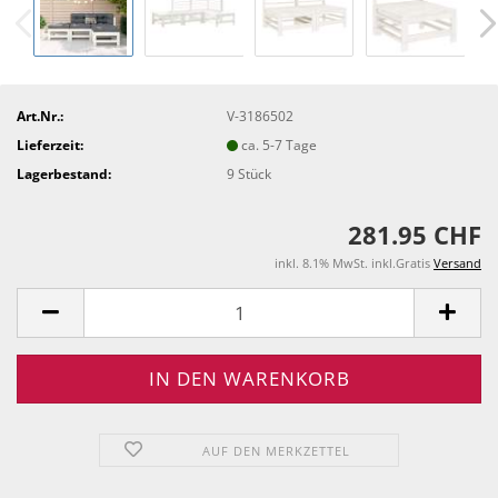
Art.Nr.:
V-3186502
Lieferzeit:
ca. 5-7 Tage
Lagerbestand:
9
Stück
281.95 CHF
inkl. 8.1% MwSt. inkl.Gratis
Versand
AUF DEN MERKZETTEL