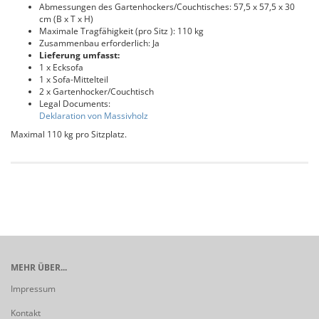
Abmessungen des Gartenhockers/Couchtisches: 57,5 x 57,5 x 30
cm (B x T x H)
Maximale Tragfähigkeit (pro Sitz ): 110 kg
Zusammenbau erforderlich: Ja
Lieferung umfasst:
1 x Ecksofa
1 x Sofa-Mittelteil
2 x Gartenhocker/Couchtisch
Legal Documents:
Deklaration von Massivholz
Maximal 110 kg pro Sitzplatz.
MEHR ÜBER...
Impressum
Kontakt