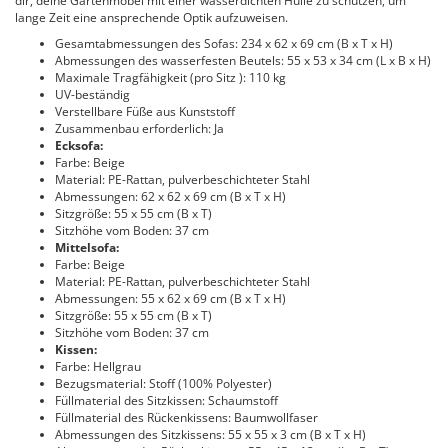
dir, deine Gartenmöbel mit einer wasserdichten Hülle zu schützen, um
lange Zeit eine ansprechende Optik aufzuweisen.
Gesamtabmessungen des Sofas: 234 x 62 x 69 cm (B x T x H)
Abmessungen des wasserfesten Beutels: 55 x 53 x 34 cm (L x B x H)
Maximale Tragfähigkeit (pro Sitz ): 110 kg
UV-beständig
Verstellbare Füße aus Kunststoff
Zusammenbau erforderlich: Ja
Ecksofa:
Farbe: Beige
Material: PE-Rattan, pulverbeschichteter Stahl
Abmessungen: 62 x 62 x 69 cm (B x T x H)
Sitzgröße: 55 x 55 cm (B x T)
Sitzhöhe vom Boden: 37 cm
Mittelsofa:
Farbe: Beige
Material: PE-Rattan, pulverbeschichteter Stahl
Abmessungen: 55 x 62 x 69 cm (B x T x H)
Sitzgröße: 55 x 55 cm (B x T)
Sitzhöhe vom Boden: 37 cm
Kissen:
Farbe: Hellgrau
Bezugsmaterial: Stoff (100% Polyester)
Füllmaterial des Sitzkissen: Schaumstoff
Füllmaterial des Rückenkissens: Baumwollfaser
Abmessungen des Sitzkissens: 55 x 55 x 3 cm (B x T x H)