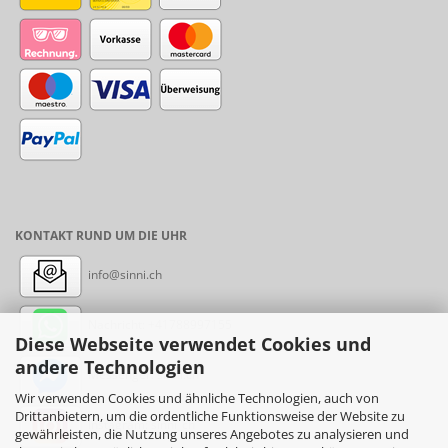
KONTAKT RUND UM DIE UHR
info@sinni.ch
Nachricht:
+41788997155
Diese Webseite verwendet Cookies und
andere Technologien
Messenger: sinni.ch
Wir verwenden Cookies und ähnliche Technologien, auch von
Drittanbietern, um die ordentliche Funktionsweise der Website zu
Instagram: sinni_ch
gewährleisten, die Nutzung unseres Angebotes zu analysieren und