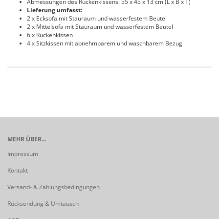
Abmessungen des Rückenkissens: 55 x 45 x 13 cm (L x B x T)
Lieferung umfasst:
2 x Ecksofa mit Stauraum und wasserfestem Beutel
2 x Mittelsofa mit Stauraum und wasserfestem Beutel
6 x Rückenkissen
4 x Sitzkissen mit abnehmbarem und waschbarem Bezug
MEHR ÜBER...
Impressum
Kontakt
Versand- & Zahlungsbedingungen
Rücksendung & Umtausch