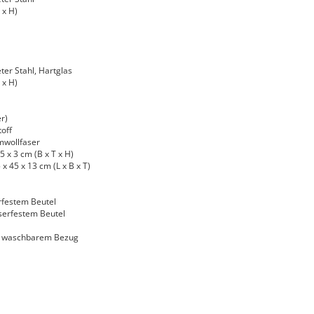
 x H)
ter Stahl, Hartglas
 x H)
r)
toff
mwollfaser
 x 3 cm (B x T x H)
 45 x 13 cm (L x B x T)
rfestem Beutel
serfestem Beutel
d waschbarem Bezug