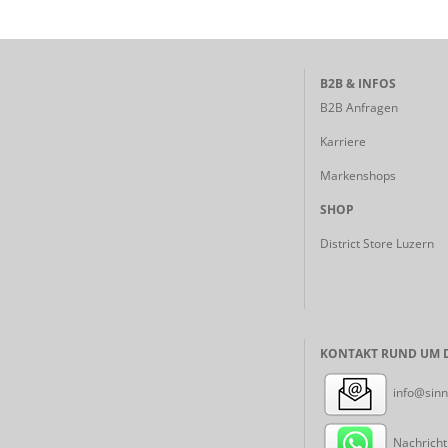
B2B & INFOS
B2B Anfragen
Karriere
Markenshops
SHOP
District Store Luzern
KONTAKT RUND UM D
info@sinn
Nachricht