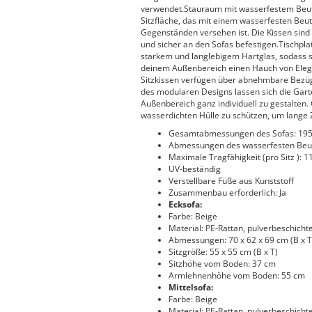
verwendet.Stauraum mit wasserfestem Beutel
Sitzfläche, das mit einem wasserfesten Beu
Gegenständen versehen ist. Die Kissen sind 
und sicher an den Sofas befestigen.Tischpla
starkem und langlebigem Hartglas, sodass s
deinem Außenbereich einen Hauch von Eleg
Sitzkissen verfügen über abnehmbare Bezü
des modularen Designs lassen sich die Garte
Außenbereich ganz individuell zu gestalten.
wasserdichten Hülle zu schützen, um lange 
Gesamtabmessungen des Sofas: 195 x
Abmessungen des wasserfesten Beutel
Maximale Tragfähigkeit (pro Sitz ): 1
UV-beständig
Verstellbare Füße aus Kunststoff
Zusammenbau erforderlich: Ja
Ecksofa:
Farbe: Beige
Material: PE-Rattan, pulverbeschichte
Abmessungen: 70 x 62 x 69 cm (B x T
Sitzgröße: 55 x 55 cm (B x T)
Sitzhöhe vom Boden: 37 cm
Armlehnenhöhe vom Boden: 55 cm
Mittelsofa:
Farbe: Beige
Material: PE-Rattan, pulverbeschichte