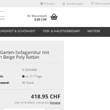
Schweiz
Kundenlogin
Merkzettel
Ihr Warenkorb
anslate
0.00 CHF
UNDHEIT & SCHÖNHEIT
TIER- & HAUSTIERBEDARF
WEITERE
. Garten-Sofagarnitur mit
n Beige Poly Rattan
V-3253406
it:
ca. 5-7 Tage
stand:
42
Stück
418.95 CHF
inkl. 8.1% MwSt. inkl.Gratis
Versand