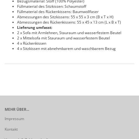
Bezugsmaterial: Stoff (100% Polyester)
Füllmaterial des Sitzkissen: Schaumstoff
Füllmaterial des Rückenkissens: Baumwollfaser
Abmessungen des Sitzkissens: 55 x 55 x 3 cm (B x T x H)
Abmessungen des Rückenkissens: 55 x 45 x 13 cm (L x B x T)
Lieferung umfasst:
2 x Sofa mit Armlehnen, Stauraum und wasserfestem Beutel
2 x Mittelsofa mit Stauraum und wasserfestem Beutel
4 x Rückenkissen
4 x Sitzkissen mit abnehmbarem und waschbarem Bezug
MEHR ÜBER...
Impressum
Kontakt