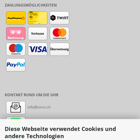
ZAHLUNGSMÖGLICHKEITEN
KONTAKT RUND UM DIE UHR
info@sinni.ch
Nachricht:
+41788997155
Diese Webseite verwendet Cookies und
andere Technologien
Messenger: sinni.ch