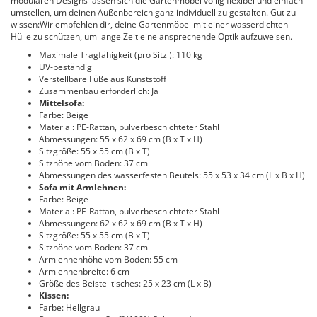
modularen Designs lassen sich die Gartenmöbel völlig flexibel und einfach
umstellen, um deinen Außenbereich ganz individuell zu gestalten. Gut zu
wissen:Wir empfehlen dir, deine Gartenmöbel mit einer wasserdichten
Hülle zu schützen, um lange Zeit eine ansprechende Optik aufzuweisen.
Maximale Tragfähigkeit (pro Sitz ): 110 kg
UV-beständig
Verstellbare Füße aus Kunststoff
Zusammenbau erforderlich: Ja
Mittelsofa:
Farbe: Beige
Material: PE-Rattan, pulverbeschichteter Stahl
Abmessungen: 55 x 62 x 69 cm (B x T x H)
Sitzgröße: 55 x 55 cm (B x T)
Sitzhöhe vom Boden: 37 cm
Abmessungen des wasserfesten Beutels: 55 x 53 x 34 cm (L x B x H)
Sofa mit Armlehnen:
Farbe: Beige
Material: PE-Rattan, pulverbeschichteter Stahl
Abmessungen: 62 x 62 x 69 cm (B x T x H)
Sitzgröße: 55 x 55 cm (B x T)
Sitzhöhe vom Boden: 37 cm
Armlehnenhöhe vom Boden: 55 cm
Armlehnenbreite: 6 cm
Größe des Beistelltisches: 25 x 23 cm (L x B)
Kissen:
Farbe: Hellgrau