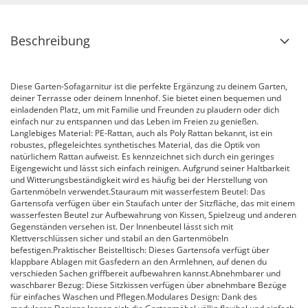
Beschreibung
Diese Garten-Sofagarnitur ist die perfekte Ergänzung zu deinem Garten,
deiner Terrasse oder deinem Innenhof. Sie bietet einen bequemen und
einladenden Platz, um mit Familie und Freunden zu plaudern oder dich
einfach nur zu entspannen und das Leben im Freien zu genießen.
Langlebiges Material: PE-Rattan, auch als Poly Rattan bekannt, ist ein
robustes, pflegeleichtes synthetisches Material, das die Optik von
natürlichem Rattan aufweist. Es kennzeichnet sich durch ein geringes
Eigengewicht und lässt sich einfach reinigen. Aufgrund seiner Haltbarkeit
und Witterungsbeständigkeit wird es häufig bei der Herstellung von
Gartenmöbeln verwendet.Stauraum mit wasserfestem Beutel: Das
Gartensofa verfügen über ein Staufach unter der Sitzfläche, das mit einem
wasserfesten Beutel zur Aufbewahrung von Kissen, Spielzeug und anderen
Gegenständen versehen ist. Der Innenbeutel lässt sich mit
Klettverschlüssen sicher und stabil an den Gartenmöbeln
befestigen.Praktischer Beistelltisch: Dieses Gartensofa verfügt über
klappbare Ablagen mit Gasfedern an den Armlehnen, auf denen du
verschieden Sachen griffbereit aufbewahren kannst.Abnehmbarer und
waschbarer Bezug: Diese Sitzkissen verfügen über abnehmbare Bezüge
für einfaches Waschen und Pflegen.Modulares Design: Dank des