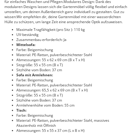
für einfaches Waschen und Pflegen.Modulares Design: Dank des
modularen Designs lassen sich die Gartenmöbel völlig flexibel und einfach
umstellen, um deinen Außenbereich ganz individuell zu gestalten. Gut zu
wissen:Wir empfehlen dir, deine Gartenmöbel mit einer wasserdichten
Hülle zu schützen, um lange Zeit eine ansprechende Optik aufzuweisen.
Maximale Tragfähigkeit (pro Sitz ): 110 kg
UV-beständig
Zusammenbau erforderlich: Ja
Mittelsofa:
Farbe: Beigemischung
Material: PE-Rattan, pulverbeschichteter Stahl
Abmessungen: 55 x 62 x 69 cm (B x T x H)
Sitzgröße: 55 x 55 cm (B x T)
Sitzhöhe vom Boden: 37 cm
Sofa mit Armlehnen:
Farbe: Beigemischung
Material: PE-Rattan, pulverbeschichteter Stahl
Abmessungen: 65,5 x 62 x 69 cm (B x T x H)
Sitzgröße: 55 x 55 cm (B x T)
Sitzhöhe vom Boden: 37 cm
Armlehnenhöhe vom Boden: 55 cm
Tisch:
Farbe: Beigemischung
Material: PE-Rattan, pulverbeschichteter Stahl, massives
Akazienholz mit Ölfinish
Abmessungen: 55 x 55 x 37 cm (L x B x H)