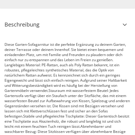
Beschreibung
Diese Garten-Sofagarnitur ist die perfekte Ergänzung zu deinem Garten,
deiner Terrasse oder deinem Innenhof. Sie bietet einen bequemen und
einladenden Platz, um mit Familie und Freunden zu plaudern oder dich
einfach nur zu entspannen und das Leben im Freien zu genießen.
Langlebiges Material: PE-Rattan, auch als Poly Rattan bekannt, ist ein
robustes, pflegeleichtes synthetisches Material, das die Optik von
natürlichem Rattan aufweist. Es kennzeichnet sich durch ein geringes
Eigengewicht und lässt sich einfach reinigen. Aufgrund seiner Haltbarkeit
und Witterungsbeständigkeit wird es häufig bei der Herstellung von
Gartenmöbeln verwendet.Stauraum mit wasserfestem Beutel: Jedes
Gartensofa verfügt über ein Staufach unter der Sitzfläche, das mit einem
wasserfesten Beutel zur Aufbewahrung von Kissen, Spielzeug und anderen
Gegenständen versehen ist. Die Kissen sind mit Bezügen versehen und
lassen sich mit Klettverschlüssen fest und sicher an den Sofas
befestigen.Stabile und pflegeleichte Tischplatte: Dieser Gartentisch besitzt
eine Tischplatte aus Akazienholz, die robust und langlebig ist und sich
leicht mit einem feuchten Tuch reinigen lässt.Abnehmbarer und
waschbarer Bezug: Diese Sitzkissen verfügen über abnehmbare Bezüge