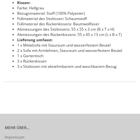
Kissen:
Farbe: Hellgrau
Bezugsmaterial: Stoff (100% Polyester)
Füllmaterial des Sitzkissen: Schaumstoff
Füllmaterial des Rückenkissens: Baumwollfaser
Abmessungen des Sitzkissens: 55 x 55 x 3 cm (B x T x H)
Abmessungen des Rückenkissens: 55 x 45 x 13 cm (L x B x T)
Lieferung umfasst:
1 x Mittelsofa mit Stauraum und wasserfestem Beutel
2 x Sofa mit Armlehnen, Stauraum und wasserfestem Beutel
1 x Gartentisch
3 x Rückenkissen
3 x Sitzkissen mit abnehmbarem und waschbarem Bezug
MEHR ÜBER...
Impressum