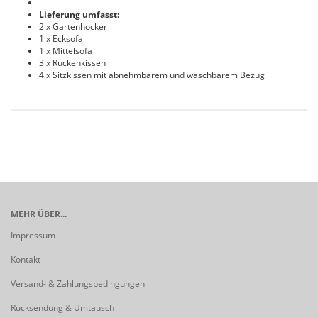
Lieferung umfasst:
2 x Gartenhocker
1 x Ecksofa
1 x Mittelsofa
3 x Rückenkissen
4 x Sitzkissen mit abnehmbarem und waschbarem Bezug
MEHR ÜBER...
Impressum
Kontakt
Versand- & Zahlungsbedingungen
Rücksendung & Umtausch