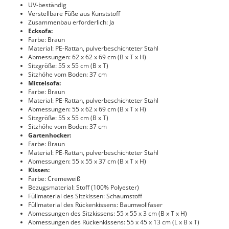
UV-beständig
Verstellbare Füße aus Kunststoff
Zusammenbau erforderlich: Ja
Ecksofa:
Farbe: Braun
Material: PE-Rattan, pulverbeschichteter Stahl
Abmessungen: 62 x 62 x 69 cm (B x T x H)
Sitzgröße: 55 x 55 cm (B x T)
Sitzhöhe vom Boden: 37 cm
Mittelsofa:
Farbe: Braun
Material: PE-Rattan, pulverbeschichteter Stahl
Abmessungen: 55 x 62 x 69 cm (B x T x H)
Sitzgröße: 55 x 55 cm (B x T)
Sitzhöhe vom Boden: 37 cm
Gartenhocker:
Farbe: Braun
Material: PE-Rattan, pulverbeschichteter Stahl
Abmessungen: 55 x 55 x 37 cm (B x T x H)
Kissen:
Farbe: Cremeweiß
Bezugsmaterial: Stoff (100% Polyester)
Füllmaterial des Sitzkissen: Schaumstoff
Füllmaterial des Rückenkissens: Baumwollfaser
Abmessungen des Sitzkissens: 55 x 55 x 3 cm (B x T x H)
Abmessungen des Rückenkissens: 55 x 45 x 13 cm (L x B x T)