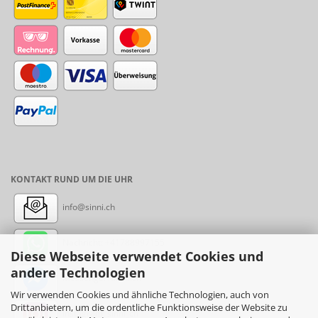
KONTAKT RUND UM DIE UHR
info@sinni.ch
Nachricht:
+41788997155
Diese Webseite verwendet Cookies und
andere Technologien
Messenger: sinni.ch
Wir verwenden Cookies und ähnliche Technologien, auch von
Drittanbietern, um die ordentliche Funktionsweise der Website zu
Instagram: sinni_ch