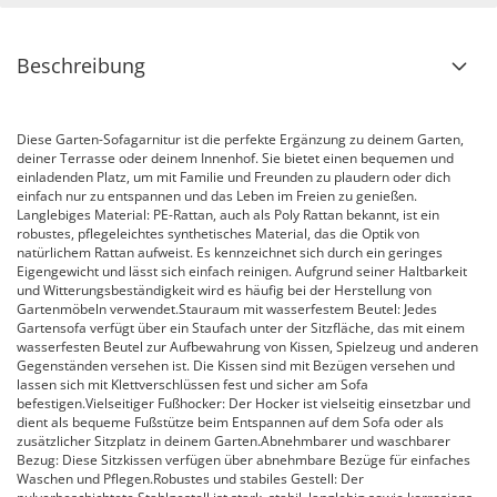
Beschreibung
Diese Garten-Sofagarnitur ist die perfekte Ergänzung zu deinem Garten,
deiner Terrasse oder deinem Innenhof. Sie bietet einen bequemen und
einladenden Platz, um mit Familie und Freunden zu plaudern oder dich
einfach nur zu entspannen und das Leben im Freien zu genießen.
Langlebiges Material: PE-Rattan, auch als Poly Rattan bekannt, ist ein
robustes, pflegeleichtes synthetisches Material, das die Optik von
natürlichem Rattan aufweist. Es kennzeichnet sich durch ein geringes
Eigengewicht und lässt sich einfach reinigen. Aufgrund seiner Haltbarkeit
und Witterungsbeständigkeit wird es häufig bei der Herstellung von
Gartenmöbeln verwendet.Stauraum mit wasserfestem Beutel: Jedes
Gartensofa verfügt über ein Staufach unter der Sitzfläche, das mit einem
wasserfesten Beutel zur Aufbewahrung von Kissen, Spielzeug und anderen
Gegenständen versehen ist. Die Kissen sind mit Bezügen versehen und
lassen sich mit Klettverschlüssen fest und sicher am Sofa
befestigen.Vielseitiger Fußhocker: Der Hocker ist vielseitig einsetzbar und
dient als bequeme Fußstütze beim Entspannen auf dem Sofa oder als
zusätzlicher Sitzplatz in deinem Garten.Abnehmbarer und waschbarer
Bezug: Diese Sitzkissen verfügen über abnehmbare Bezüge für einfaches
Waschen und Pflegen.Robustes und stabiles Gestell: Der