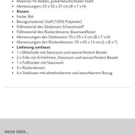
Material: PE-Rattan, pulverbeschichteter Stahl
Abmessungen: 55 x 55 x 37 cm (B x T x H)
Kissen:
Farbe: Rot
Bezugsmaterial: Stoff (100% Polyester)
Füllmaterial des Sitzkissen: Schaumstoff
Füllmaterial des Rückenkissens: Baumwollfaser
Abmessungen des Sitzkissens: 55 x 55 x 3 cm (B x T x H)
Abmessungen des Rückenkissens: 55 x 45 x 13 cm (L x B x T)
Lieferung umfasst:
1 x Mittelsofa mit Stauraum und wasserfestem Beutel
2 x Sofa mit Armlehnen, Stauraum und wasserfestem Beutel
1 x Fußhocker mit Stauraum
3 x Rückenkissen
4 x Sitzkissen mit abnehmbarem und waschbarem Bezug
MEHR ÜBER...