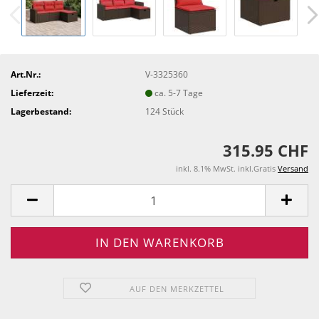
Art.Nr.:
V-3325360
Lieferzeit:
ca. 5-7 Tage
Lagerbestand:
124
Stück
315.95 CHF
inkl. 8.1% MwSt. inkl.Gratis
Versand
AUF DEN MERKZETTEL