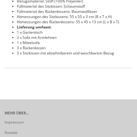
Bezugsmaterial: Stoff (100% Polyester)
Füllmaterial des Sitzkissen: Schaumstoff
Füllmaterial des Rückenkissens: Baumwollfaser
Abmessungen des Sitzkissens: 55 x 55 x 3 cm (B x T x H)
Abmessungen des Rückenkissens: 55 x 45 x 13 cm (L x B x T)
Lieferung umfasst:
1 x Gartentisch
2 x Sofa mit Armlehnen
1 x Mittelsofa
3 x Rückenkissen
3 x Sitzkissen mit abnehmbarem und waschbarem Bezug
MEHR ÜBER...
Impressum
Kontakt