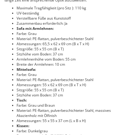
lange Zeit eine ansprechende Optik aufzuweisen.
Maximale Tragfähigkeit (pro Sitz ): 110 kg
UV-beständig
Verstellbare Füße aus Kunststoff
Zusammenbau erforderlich: Ja
Sofa mit Armlehnen:
Farbe: Grau
Material: PE-Rattan, pulverbeschichteter Stahl
Abmessungen: 65,5 x 62 x 69 cm (B x T x H)
Sitzgröße: 55 x 55 cm (B x T)
Sitzhöhe vom Boden: 37 cm
Armlehnenhöhe vom Boden: 55 cm
Breite der Armlehnen: 10 cm
Mittelsofa:
Farbe: Grau
Material: PE-Rattan, pulverbeschichteter Stahl
Abmessungen: 55 x 62 x 69 cm (B x T x H)
Sitzgröße: 55 x 55 cm (B x T)
Sitzhöhe vom Boden: 37 cm
Tisch:
Farbe: Grau und Braun
Material: PE-Rattan, pulverbeschichteter Stahl, massives
Akazienholz mit Ölfinish
Abmessungen: 55 x 55 x 37 cm (L x B x H)
Kissen:
Farbe: Dunkelgrau