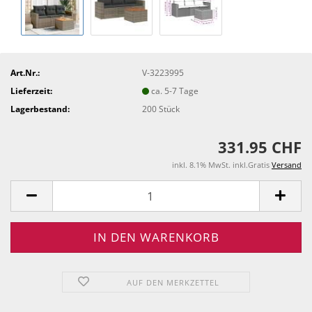
Art.Nr.:
V-3223995
Lieferzeit:
ca. 5-7 Tage
Lagerbestand:
200
Stück
331.95 CHF
inkl. 8.1% MwSt. inkl.Gratis
Versand
AUF DEN MERKZETTEL