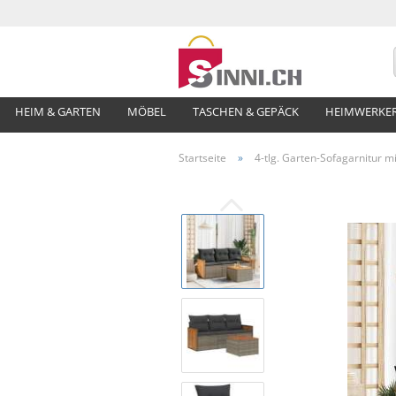
HEIM & GARTEN
MÖBEL
TASCHEN & GEPÄCK
HEIMWERKE
Startseite
»
4-tlg. Garten-Sofagarnitur m