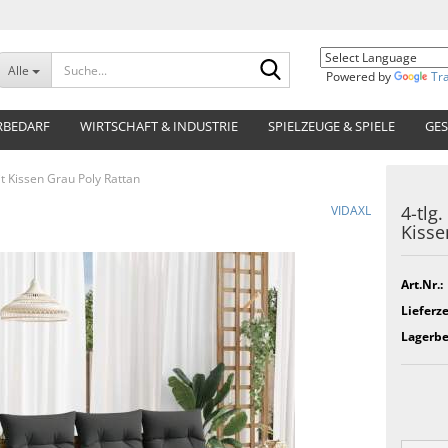
Suche...
Alle
Powered by
Tr
RBEDARF
WIRTSCHAFT & INDUSTRIE
SPIELZEUGE & SPIELE
GES
it Kissen Grau Poly Rattan
4-tlg
VIDAXL
Kisse
Art.Nr.:
Lieferze
Lagerbe