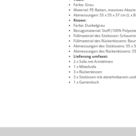
Farbe: Grau
Material: PE-Rattan, massives Akazie
Abmessungen: 55 x 55 x 37 cm (L x B
Kissen:
Farbe: Dunkelgrau
Bezugsmaterial: Stoff (100% Polyeste
Füllmaterial des Sitzkissen: Schaums
Füllmaterial des Rückenkissens: Bau
Abmessungen des Sitzkissens: 55 x 55
Abmessungen des Rückenkissens: 55 x
Lieferung umfasst:
2 x Sofa mit Armlehnen
1 x Mittelsofa
3 x Rückenkissen
3 x Sitzkissen mit abnehmbarem un
1 x Gartentisch