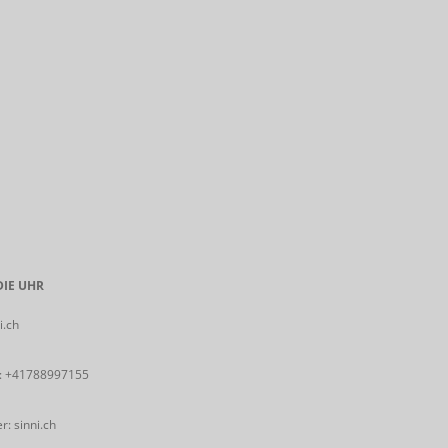
IE UHR
i.ch
:
+41788997155
: sinni.ch