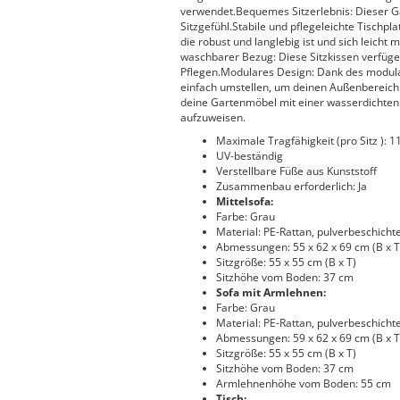
verwendet.Bequemes Sitzerlebnis: Dieser Ga
Sitzgefühl.Stabile und pflegeleichte Tischpla
die robust und langlebig ist und sich leich
waschbarer Bezug: Diese Sitzkissen verfü
Pflegen.Modulares Design: Dank des modular
einfach umstellen, um deinen Außenbereich g
deine Gartenmöbel mit einer wasserdichten 
aufzuweisen.
Maximale Tragfähigkeit (pro Sitz ): 1
UV-beständig
Verstellbare Füße aus Kunststoff
Zusammenbau erforderlich: Ja
Mittelsofa:
Farbe: Grau
Material: PE-Rattan, pulverbeschichte
Abmessungen: 55 x 62 x 69 cm (B x T
Sitzgröße: 55 x 55 cm (B x T)
Sitzhöhe vom Boden: 37 cm
Sofa mit Armlehnen:
Farbe: Grau
Material: PE-Rattan, pulverbeschichte
Abmessungen: 59 x 62 x 69 cm (B x T
Sitzgröße: 55 x 55 cm (B x T)
Sitzhöhe vom Boden: 37 cm
Armlehnenhöhe vom Boden: 55 cm
Tisch: