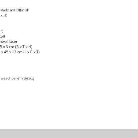
nholz mit Ölfinish
 x H)
r)
toff
mwollfaser
 x 3 cm (B x T x H)
 45 x 13 cm (L x B x T)
d waschbarem Bezug