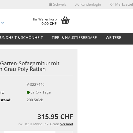
Schweiz
Kundenlogin
Merkzettel
Ihr Warenkorb
anslate
0.00 CHF
UNDHEIT & SCHÖNHEIT
TIER- & HAUSTIERBEDARF
WEITERE
. Garten-Sofagarnitur mit
n Grau Poly Rattan
V-3227446
it:
ca. 5-7 Tage
stand:
200
Stück
315.95 CHF
inkl. 8.1% MwSt. inkl.Gratis
Versand