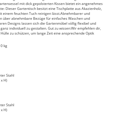
rtensessel mit dick gepolsterten Kissen bietet ein angenehmes
tte: Dieser Gartentisch besitzt eine Tischplatte aus Akazienholz,
t mit einem feuchten Tuch reinigen lässt.Abnehmbarer und
gen über abnehmbare Bezüge für einfaches Waschen und
en Designs lassen sich die Gartenmöbel völlig flexibel und
anz individuell zu gestalten. Gut zu wissen:Wir empfehlen dir,
Hülle zu schützen, um lange Zeit eine ansprechende Optik
10 kg
ter Stahl
 x H)
ter Stahl
 x H)