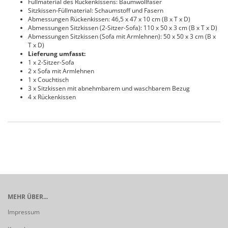
Füllmaterial des Rückenkissens: Baumwollfaser
Sitzkissen-Füllmaterial: Schaumstoff und Fasern
Abmessungen Rückenkissen: 46,5 x 47 x 10 cm (B x T x D)
Abmessungen Sitzkissen (2-Sitzer-Sofa): 110 x 50 x 3 cm (B x T x D)
Abmessungen Sitzkissen (Sofa mit Armlehnen): 50 x 50 x 3 cm (B x
T x D)
Lieferung umfasst:
1 x 2-Sitzer-Sofa
2 x Sofa mit Armlehnen
1 x Couchtisch
3 x Sitzkissen mit abnehmbarem und waschbarem Bezug
4 x Rückenkissen
MEHR ÜBER...
Impressum