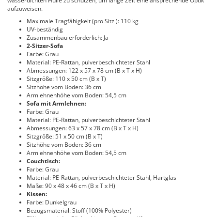
wasserdichten Hülle zu schützen, um lange Zeit eine ansprechende Optik
aufzuweisen.
Maximale Tragfähigkeit (pro Sitz ): 110 kg
UV-beständig
Zusammenbau erforderlich: Ja
2-Sitzer-Sofa
Farbe: Grau
Material: PE-Rattan, pulverbeschichteter Stahl
Abmessungen: 122 x 57 x 78 cm (B x T x H)
Sitzgröße: 110 x 50 cm (B x T)
Sitzhöhe vom Boden: 36 cm
Armlehnenhöhe vom Boden: 54,5 cm
Sofa mit Armlehnen:
Farbe: Grau
Material: PE-Rattan, pulverbeschichteter Stahl
Abmessungen: 63 x 57 x 78 cm (B x T x H)
Sitzgröße: 51 x 50 cm (B x T)
Sitzhöhe vom Boden: 36 cm
Armlehnenhöhe vom Boden: 54,5 cm
Couchtisch:
Farbe: Grau
Material: PE-Rattan, pulverbeschichteter Stahl, Hartglas
Maße: 90 x 48 x 46 cm (B x T x H)
Kissen:
Farbe: Dunkelgrau
Bezugsmaterial: Stoff (100% Polyester)