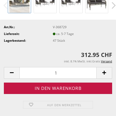
Art.Nr.:
V-368729
Lieferzeit:
ca. 5-7 Tage
Lagerbestand:
47
Stück
312.95 CHF
inkl. 8.1% MwSt. inkl.Gratis
Versand
AUF DEN MERKZETTEL