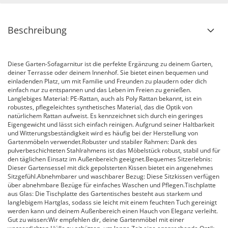
Beschreibung
Diese Garten-Sofagarnitur ist die perfekte Ergänzung zu deinem Garten,
deiner Terrasse oder deinem Innenhof. Sie bietet einen bequemen und
einladenden Platz, um mit Familie und Freunden zu plaudern oder dich
einfach nur zu entspannen und das Leben im Freien zu genießen.
Langlebiges Material: PE-Rattan, auch als Poly Rattan bekannt, ist ein
robustes, pflegeleichtes synthetisches Material, das die Optik von
natürlichem Rattan aufweist. Es kennzeichnet sich durch ein geringes
Eigengewicht und lässt sich einfach reinigen. Aufgrund seiner Haltbarkeit
und Witterungsbeständigkeit wird es häufig bei der Herstellung von
Gartenmöbeln verwendet.Robuster und stabiler Rahmen: Dank des
pulverbeschichteten Stahlrahmens ist das Möbelstück robust, stabil und für
den täglichen Einsatz im Außenbereich geeignet.Bequemes Sitzerlebnis:
Dieser Gartensessel mit dick gepolsterten Kissen bietet ein angenehmes
Sitzgefühl.Abnehmbarer und waschbarer Bezug: Diese Sitzkissen verfügen
über abnehmbare Bezüge für einfaches Waschen und Pflegen.Tischplatte
aus Glas: Die Tischplatte des Gartentisches besteht aus starkem und
langlebigem Hartglas, sodass sie leicht mit einem feuchten Tuch gereinigt
werden kann und deinem Außenbereich einen Hauch von Eleganz verleiht.
Gut zu wissen:Wir empfehlen dir, deine Gartenmöbel mit einer