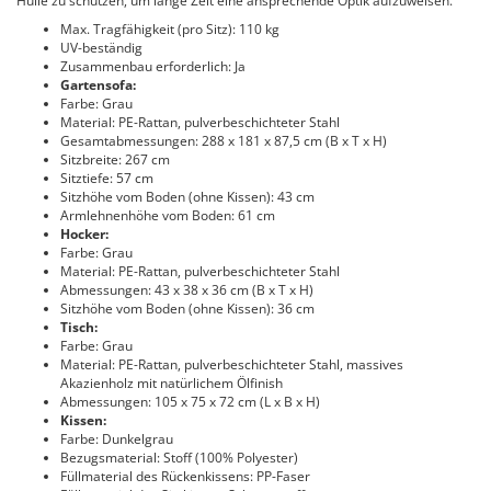
Hülle zu schützen, um lange Zeit eine ansprechende Optik aufzuweisen.
Max. Tragfähigkeit (pro Sitz): 110 kg
UV-beständig
Zusammenbau erforderlich: Ja
Gartensofa:
Farbe: Grau
Material: PE-Rattan, pulverbeschichteter Stahl
Gesamtabmessungen: 288 x 181 x 87,5 cm (B x T x H)
Sitzbreite: 267 cm
Sitztiefe: 57 cm
Sitzhöhe vom Boden (ohne Kissen): 43 cm
Armlehnenhöhe vom Boden: 61 cm
Hocker:
Farbe: Grau
Material: PE-Rattan, pulverbeschichteter Stahl
Abmessungen: 43 x 38 x 36 cm (B x T x H)
Sitzhöhe vom Boden (ohne Kissen): 36 cm
Tisch:
Farbe: Grau
Material: PE-Rattan, pulverbeschichteter Stahl, massives
Akazienholz mit natürlichem Ölfinish
Abmessungen: 105 x 75 x 72 cm (L x B x H)
Kissen:
Farbe: Dunkelgrau
Bezugsmaterial: Stoff (100% Polyester)
Füllmaterial des Rückenkissens: PP-Faser