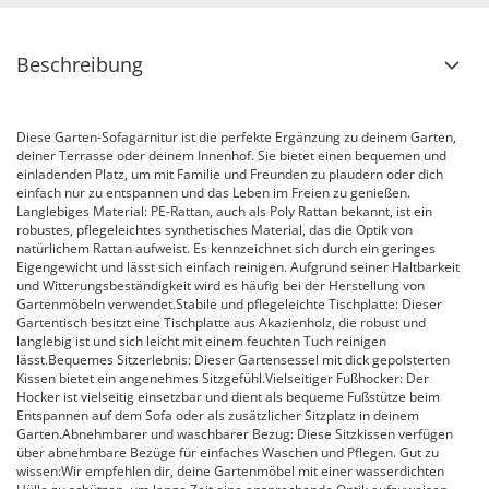
Beschreibung
Diese Garten-Sofagarnitur ist die perfekte Ergänzung zu deinem Garten,
deiner Terrasse oder deinem Innenhof. Sie bietet einen bequemen und
einladenden Platz, um mit Familie und Freunden zu plaudern oder dich
einfach nur zu entspannen und das Leben im Freien zu genießen.
Langlebiges Material: PE-Rattan, auch als Poly Rattan bekannt, ist ein
robustes, pflegeleichtes synthetisches Material, das die Optik von
natürlichem Rattan aufweist. Es kennzeichnet sich durch ein geringes
Eigengewicht und lässt sich einfach reinigen. Aufgrund seiner Haltbarkeit
und Witterungsbeständigkeit wird es häufig bei der Herstellung von
Gartenmöbeln verwendet.Stabile und pflegeleichte Tischplatte: Dieser
Gartentisch besitzt eine Tischplatte aus Akazienholz, die robust und
langlebig ist und sich leicht mit einem feuchten Tuch reinigen
lässt.Bequemes Sitzerlebnis: Dieser Gartensessel mit dick gepolsterten
Kissen bietet ein angenehmes Sitzgefühl.Vielseitiger Fußhocker: Der
Hocker ist vielseitig einsetzbar und dient als bequeme Fußstütze beim
Entspannen auf dem Sofa oder als zusätzlicher Sitzplatz in deinem
Garten.Abnehmbarer und waschbarer Bezug: Diese Sitzkissen verfügen
über abnehmbare Bezüge für einfaches Waschen und Pflegen. Gut zu
wissen:Wir empfehlen dir, deine Gartenmöbel mit einer wasserdichten