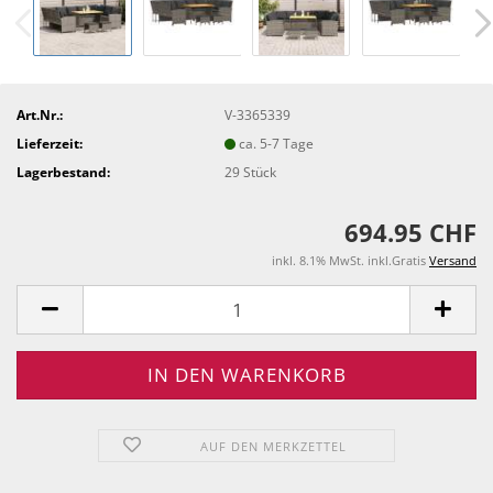
Art.Nr.:
V-3365339
Lieferzeit:
ca. 5-7 Tage
Lagerbestand:
29
Stück
694.95 CHF
inkl. 8.1% MwSt. inkl.Gratis
Versand
AUF DEN MERKZETTEL