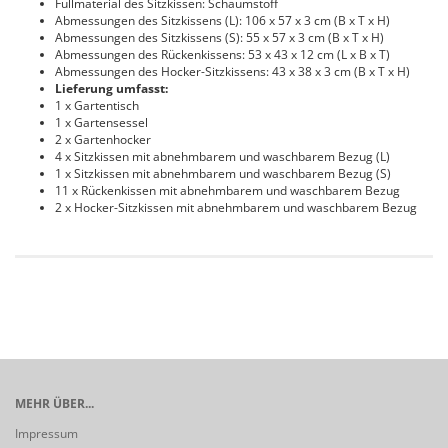
Füllmaterial des Sitzkissen: Schaumstoff
Abmessungen des Sitzkissens (L): 106 x 57 x 3 cm (B x T x H)
Abmessungen des Sitzkissens (S): 55 x 57 x 3 cm (B x T x H)
Abmessungen des Rückenkissens: 53 x 43 x 12 cm (L x B x T)
Abmessungen des Hocker-Sitzkissens: 43 x 38 x 3 cm (B x T x H)
Lieferung umfasst:
1 x Gartentisch
1 x Gartensessel
2 x Gartenhocker
4 x Sitzkissen mit abnehmbarem und waschbarem Bezug (L)
1 x Sitzkissen mit abnehmbarem und waschbarem Bezug (S)
11 x Rückenkissen mit abnehmbarem und waschbarem Bezug
2 x Hocker-Sitzkissen mit abnehmbarem und waschbarem Bezug
MEHR ÜBER...
Impressum