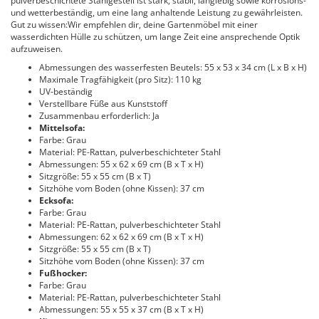
pulverbeschichtete Stahlgestell ist stark, stabil, langlebig sowie korrosions-
und wetterbeständig, um eine lang anhaltende Leistung zu gewährleisten.
Gut zu wissen:Wir empfehlen dir, deine Gartenmöbel mit einer
wasserdichten Hülle zu schützen, um lange Zeit eine ansprechende Optik
aufzuweisen.
Abmessungen des wasserfesten Beutels: 55 x 53 x 34 cm (L x B x H)
Maximale Tragfähigkeit (pro Sitz): 110 kg
UV-beständig
Verstellbare Füße aus Kunststoff
Zusammenbau erforderlich: Ja
Mittelsofa:
Farbe: Grau
Material: PE-Rattan, pulverbeschichteter Stahl
Abmessungen: 55 x 62 x 69 cm (B x T x H)
Sitzgröße: 55 x 55 cm (B x T)
Sitzhöhe vom Boden (ohne Kissen): 37 cm
Ecksofa:
Farbe: Grau
Material: PE-Rattan, pulverbeschichteter Stahl
Abmessungen: 62 x 62 x 69 cm (B x T x H)
Sitzgröße: 55 x 55 cm (B x T)
Sitzhöhe vom Boden (ohne Kissen): 37 cm
Fußhocker:
Farbe: Grau
Material: PE-Rattan, pulverbeschichteter Stahl
Abmessungen: 55 x 55 x 37 cm (B x T x H)