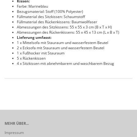
Kissen:
Farbe: Marineblau
Bezugsmaterial: Stoff (100% Polyester)
Füllmaterial des Sitzkissen: Schaumstoff
Füllmaterial des Rückenkissens: Baumwollfaser
Abmessungen des Sitzkissens: 55 x 55 x 3 cm (B x T x H)
Abmessungen des Rückenkissens: 55 x 45 x 13 cm (L x B x T)
Lieferung umfasst:
1 x Mittelsofa mit Stauraum und wasserfestem Beutel
2 x Ecksofa mit Stauraum und wasserfestem Beutel
1 x Fußhocker mit Stauraum
5 x Rückenkissen
4 x Sitzkissen mit abnehmbarem und waschbarem Bezug
MEHR ÜBER...
Impressum