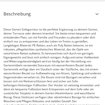
Beschreibung
Diese Garten-Sofagarnitur ist die perfekte Ergänzung zu deinem Garten,
deiner Terrasse oder deinem Innenhof. Sie bietet einen bequemen und
einladenden Platz, um mit Familie und Freunden zu plaudern oder dich
einfach nur zu entspannen und das Leben im Freien zu genießen.
Langlebiges Material: PE-Rattan, auch als Poly Rattan bekannt, ist ein
robustes, pflegeleichtes synthetisches Material, das die Optik von
natürlichem Rattan aufweist. Es kennzeichnet sich durch ein geringes
Eigengewicht und lässt sich einfach reinigen. Aufgrund seiner Haltbarkeit
und Witterungsbeständigkeit wird es häufig bei der Herstellung von
Gartenmöbeln verwendet.Stauraum mit wasserfestem Beutel: Jedes
Gartensofa verfügt über ein Staufach unter der Sitzfläche, das mit einem
wasserfesten Beutel zur Aufbewahrung von Kissen, Spielzeug und anderen
Gegenständen versehen ist. Die Kissen sind mit Bezügen versehen und
lassen sich mit Klettverschlüssen fest und sicher am Sofa
befestigen.Vielseitiger Fußhocker: Der Hocker ist vielseitig einsetzbar und
dient als bequeme Fußstütze beim Entspannen auf dem Sofa oder als
zusätzlicher Sitzplatz in deinem Garten.Abnehmbarer und waschbarer
Bezug: Diese Sitzkissen verfügen über abnehmbare Bezüge für einfaches
Waschen und Pflegen.Robustes und stabiles Gestell: Der