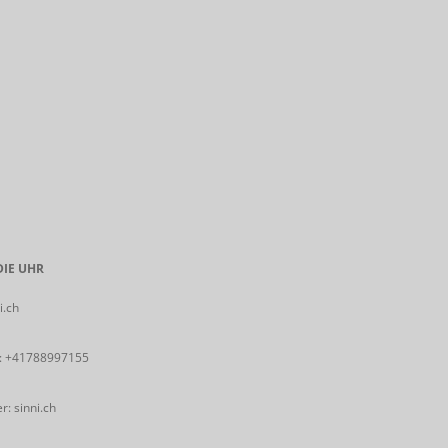
IE UHR
i.ch
:
+41788997155
: sinni.ch