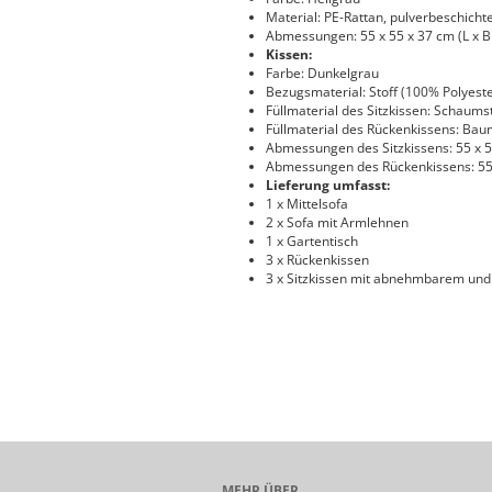
Material: PE-Rattan, pulverbeschichte
Abmessungen: 55 x 55 x 37 cm (L x B
Kissen:
Farbe: Dunkelgrau
Bezugsmaterial: Stoff (100% Polyeste
Füllmaterial des Sitzkissen: Schaums
Füllmaterial des Rückenkissens: Bau
Abmessungen des Sitzkissens: 55 x 55
Abmessungen des Rückenkissens: 55 x
Lieferung umfasst:
1 x Mittelsofa
2 x Sofa mit Armlehnen
1 x Gartentisch
3 x Rückenkissen
3 x Sitzkissen mit abnehmbarem un
MEHR ÜBER...