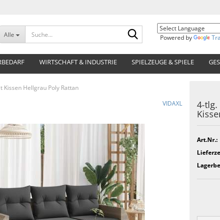
Suche...
Alle
Powered by
Tr
RBEDARF
WIRTSCHAFT & INDUSTRIE
SPIELZEUGE & SPIELE
GES
t Kissen Hellgrau Poly Rattan
4-tlg
VIDAXL
Kisse
Art.Nr.:
Lieferze
Lagerbe