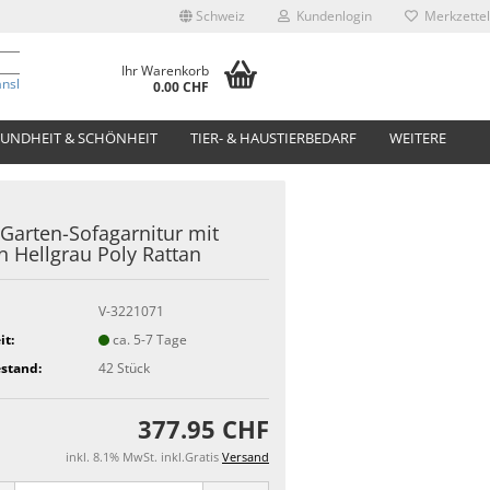
Schweiz
Kundenlogin
Merkzettel
Ihr Warenkorb
anslate
0.00 CHF
UNDHEIT & SCHÖNHEIT
TIER- & HAUSTIERBEDARF
WEITERE
. Garten-Sofagarnitur mit
n Hellgrau Poly Rattan
V-3221071
it:
ca. 5-7 Tage
stand:
42
Stück
377.95 CHF
inkl. 8.1% MwSt. inkl.Gratis
Versand