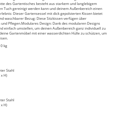
latte des Gartentisches besteht aus starkem und langlebigem
hten Tuch gereinigt werden kann und deinem Außenbereich einen
lebnis: Dieser Gartensessel mit dick gepolsterten Kissen bietet
d waschbarer Bezug: Diese Sitzkissen verfügen über
 und Pflegen.Modulares Design: Dank des modularen Designs
 und einfach umstellen, um deinen Außenbereich ganz individuell zu
, deine Gartenmöbel mit einer wasserdichten Hülle zu schützen, um
isen.
10 kg
ter Stahl
 x H)
ter Stahl
 x H)