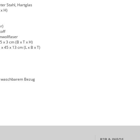
ter Stahl, Hartglas
 x H)
r)
toff
mwollfaser
 x 3 cm (B x T x H)
 45 x 13 cm (L x B x T)
d waschbarem Bezug
B2B & INFOS