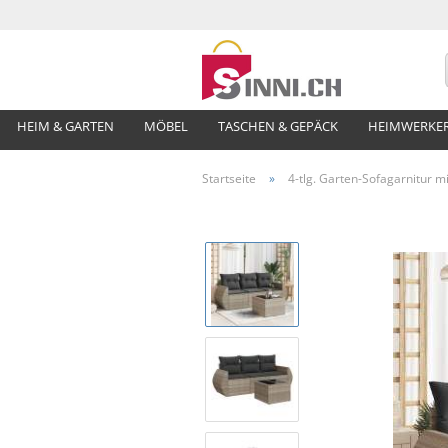
HEIM & GARTEN
MÖBEL
TASCHEN & GEPÄCK
HEIMWERKE
Startseite
»
4-tlg. Garten-Sofagarnitur mi