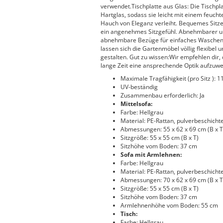
verwendet.Tischplatte aus Glas: Die Tischp
Hartglas, sodass sie leicht mit einem feuc
Hauch von Eleganz verleiht. Bequemes Sitzer
ein angenehmes Sitzgefühl. Abnehmbarer un
abnehmbare Bezüge für einfaches Waschen
lassen sich die Gartenmöbel völlig flexibel
gestalten. Gut zu wissen:Wir empfehlen dir
lange Zeit eine ansprechende Optik aufzuwe
Maximale Tragfähigkeit (pro Sitz ): 1
UV-beständig
Zusammenbau erforderlich: Ja
Mittelsofa:
Farbe: Hellgrau
Material: PE-Rattan, pulverbeschichte
Abmessungen: 55 x 62 x 69 cm (B x T
Sitzgröße: 55 x 55 cm (B x T)
Sitzhöhe vom Boden: 37 cm
Sofa mit Armlehnen:
Farbe: Hellgrau
Material: PE-Rattan, pulverbeschichte
Abmessungen: 70 x 62 x 69 cm (B x T
Sitzgröße: 55 x 55 cm (B x T)
Sitzhöhe vom Boden: 37 cm
Armlehnenhöhe vom Boden: 55 cm
Tisch:
Farbe: Hellgrau