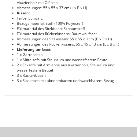
Akazienholz mit Ölfinish
Abmessungen: 55 x 55 x 37 cm (L x B x H)
Kissen:
Farbe: Schwarz
Bezugsmaterial: Stoff (100% Polyester)
Füllmaterial des Sitzkissen: Schaumstoff
Füllmaterial des Rückenkissens: Baumwollfaser
Abmessungen des Sitzkissens: 55 x 55 x 3 cm (B x T x H)
Abmessungen des Rückenkissens: 55 x 45 x 13 cm (L x B x T)
Lieferung umfasst:
1 x Gartentisch
1 x Mittelsofa mit Stauraum und wasserfestem Beutel
2 x Ecksofa mit Armlehne aus Akazienholz, Stauraum und
wasserfestem Beutel
3 x Rückenkissen
3 x Sitzkissen mit abnehmbarem und waschbarem Bezug