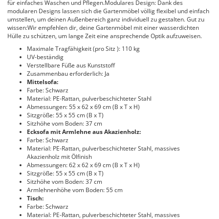
für einfaches Waschen und Pflegen.Modulares Design: Dank des
modularen Designs lassen sich die Gartenmöbel völlig flexibel und einfach
umstellen, um deinen Außenbereich ganz individuell zu gestalten. Gut zu
wissen:Wir empfehlen dir, deine Gartenmöbel mit einer wasserdichten
Hülle zu schützen, um lange Zeit eine ansprechende Optik aufzuweisen.
Maximale Tragfähigkeit (pro Sitz ): 110 kg
UV-beständig
Verstellbare Füße aus Kunststoff
Zusammenbau erforderlich: Ja
Mittelsofa:
Farbe: Schwarz
Material: PE-Rattan, pulverbeschichteter Stahl
Abmessungen: 55 x 62 x 69 cm (B x T x H)
Sitzgröße: 55 x 55 cm (B x T)
Sitzhöhe vom Boden: 37 cm
Ecksofa mit Armlehne aus Akazienholz:
Farbe: Schwarz
Material: PE-Rattan, pulverbeschichteter Stahl, massives
Akazienholz mit Ölfinish
Abmessungen: 62 x 62 x 69 cm (B x T x H)
Sitzgröße: 55 x 55 cm (B x T)
Sitzhöhe vom Boden: 37 cm
Armlehnenhöhe vom Boden: 55 cm
Tisch:
Farbe: Schwarz
Material: PE-Rattan, pulverbeschichteter Stahl, massives