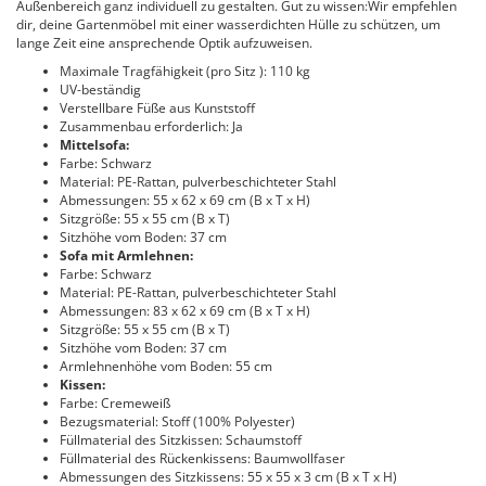
Außenbereich ganz individuell zu gestalten. Gut zu wissen:Wir empfehlen
dir, deine Gartenmöbel mit einer wasserdichten Hülle zu schützen, um
lange Zeit eine ansprechende Optik aufzuweisen.
Maximale Tragfähigkeit (pro Sitz ): 110 kg
UV-beständig
Verstellbare Füße aus Kunststoff
Zusammenbau erforderlich: Ja
Mittelsofa:
Farbe: Schwarz
Material: PE-Rattan, pulverbeschichteter Stahl
Abmessungen: 55 x 62 x 69 cm (B x T x H)
Sitzgröße: 55 x 55 cm (B x T)
Sitzhöhe vom Boden: 37 cm
Sofa mit Armlehnen:
Farbe: Schwarz
Material: PE-Rattan, pulverbeschichteter Stahl
Abmessungen: 83 x 62 x 69 cm (B x T x H)
Sitzgröße: 55 x 55 cm (B x T)
Sitzhöhe vom Boden: 37 cm
Armlehnenhöhe vom Boden: 55 cm
Kissen:
Farbe: Cremeweiß
Bezugsmaterial: Stoff (100% Polyester)
Füllmaterial des Sitzkissen: Schaumstoff
Füllmaterial des Rückenkissens: Baumwollfaser
Abmessungen des Sitzkissens: 55 x 55 x 3 cm (B x T x H)