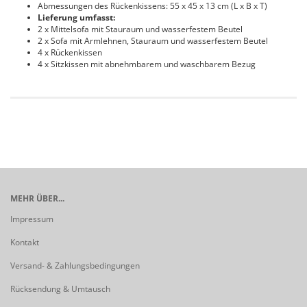
Abmessungen des Rückenkissens: 55 x 45 x 13 cm (L x B x T)
Lieferung umfasst:
2 x Mittelsofa mit Stauraum und wasserfestem Beutel
2 x Sofa mit Armlehnen, Stauraum und wasserfestem Beutel
4 x Rückenkissen
4 x Sitzkissen mit abnehmbarem und waschbarem Bezug
MEHR ÜBER...
Impressum
Kontakt
Versand- & Zahlungsbedingungen
Rücksendung & Umtausch