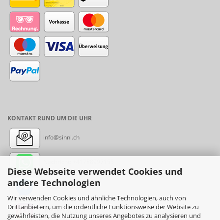
KONTAKT RUND UM DIE UHR
info@sinni.ch
Nachricht:
+41788997155
Diese Webseite verwendet Cookies und
andere Technologien
Messenger: sinni.ch
Wir verwenden Cookies und ähnliche Technologien, auch von
Drittanbietern, um die ordentliche Funktionsweise der Website zu
Instagram: sinni_ch
gewährleisten, die Nutzung unseres Angebotes zu analysieren und