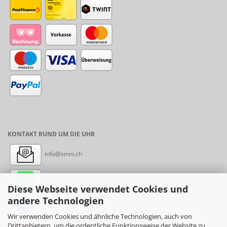
KONTAKT RUND UM DIE UHR
info@sinni.ch
Nachricht:
+41788997155
Diese Webseite verwendet Cookies und
andere Technologien
Messenger: sinni.ch
Wir verwenden Cookies und ähnliche Technologien, auch von
Drittanbietern, um die ordentliche Funktionsweise der Website zu