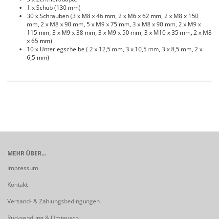
1 x Schub (130 mm)
30 x Schrauben (3 x M8 x 46 mm, 2 x M6 x 62 mm, 2 x M8 x 150
mm, 2 x M8 x 90 mm, 5 x M9 x 75 mm, 3 x M8 x 90 mm, 2 x M9 x
115 mm, 3 x M9 x 38 mm, 3 x M9 x 50 mm, 3 x M10 x 35 mm, 2 x M8
x 65 mm)
10 x Unterlegscheibe ( 2 x 12,5 mm, 3 x 10,5 mm, 3 x 8,5 mm, 2 x
6,5 mm)
MEHR ÜBER...
Impressum
Kontakt
Versand- & Zahlungsbedingungen
Rücksendung & Umtausch