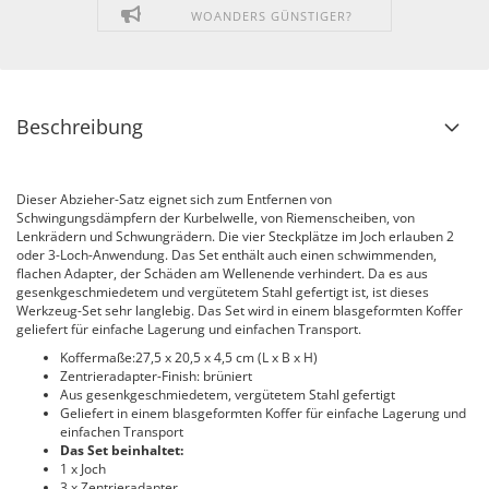
WOANDERS GÜNSTIGER?
Beschreibung
Dieser Abzieher-Satz eignet sich zum Entfernen von
Schwingungsdämpfern der Kurbelwelle, von Riemenscheiben, von
Lenkrädern und Schwungrädern. Die vier Steckplätze im Joch erlauben 2
oder 3-Loch-Anwendung. Das Set enthält auch einen schwimmenden,
flachen Adapter, der Schäden am Wellenende verhindert. Da es aus
gesenkgeschmiedetem und vergütetem Stahl gefertigt ist, ist dieses
Werkzeug-Set sehr langlebig. Das Set wird in einem blasgeformten Koffer
geliefert für einfache Lagerung und einfachen Transport.
Koffermaße:27,5 x 20,5 x 4,5 cm (L x B x H)
Zentrieradapter-Finish: brüniert
Aus gesenkgeschmiedetem, vergütetem Stahl gefertigt
Geliefert in einem blasgeformten Koffer für einfache Lagerung und
einfachen Transport
Das Set beinhaltet:
1 x Joch
3 x Zentrieradapter