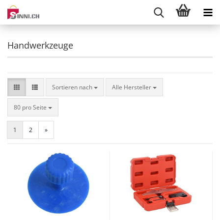
Handwerkzeuge
Sortieren nach
Sortieren nach
Alle Hersteller
pro Seite
80 pro Seite
1
2
»