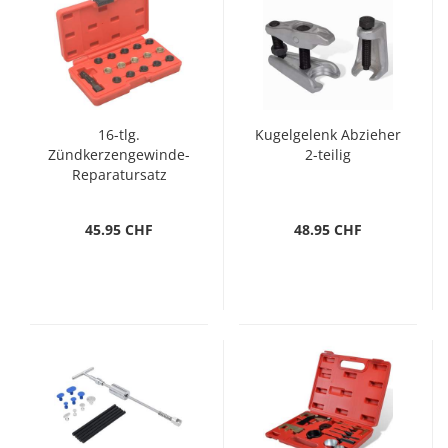
16-tlg.
Kugelgelenk Abzieher
Zündkerzengewinde-
2-teilig
Reparatursatz
M14×1,25
45.95 CHF
48.95 CHF