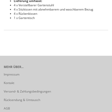
Lieferung umfasst:
4 x Verstellbarer Gartenstuhl
4 x Sitzkissen mit abnehmbarem und waschbarem Bezug
4 x Rückenkissen
1 x Gartentisch
MEHR ÜBER...
Impressum
Kontakt
Versand- & Zahlungsbedingungen
Rücksendung & Umtausch
AGB