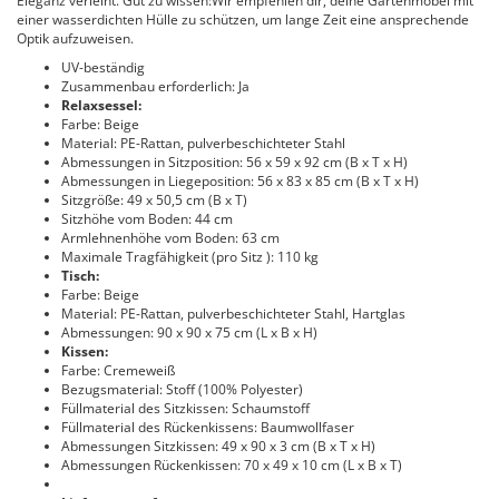
Eleganz verleiht. Gut zu wissen:Wir empfehlen dir, deine Gartenmöbel mit
einer wasserdichten Hülle zu schützen, um lange Zeit eine ansprechende
Optik aufzuweisen.
UV-beständig
Zusammenbau erforderlich: Ja
Relaxsessel:
Farbe: Beige
Material: PE-Rattan, pulverbeschichteter Stahl
Abmessungen in Sitzposition: 56 x 59 x 92 cm (B x T x H)
Abmessungen in Liegeposition: 56 x 83 x 85 cm (B x T x H)
Sitzgröße: 49 x 50,5 cm (B x T)
Sitzhöhe vom Boden: 44 cm
Armlehnenhöhe vom Boden: 63 cm
Maximale Tragfähigkeit (pro Sitz ): 110 kg
Tisch:
Farbe: Beige
Material: PE-Rattan, pulverbeschichteter Stahl, Hartglas
Abmessungen: 90 x 90 x 75 cm (L x B x H)
Kissen:
Farbe: Cremeweiß
Bezugsmaterial: Stoff (100% Polyester)
Füllmaterial des Sitzkissen: Schaumstoff
Füllmaterial des Rückenkissens: Baumwollfaser
Abmessungen Sitzkissen: 49 x 90 x 3 cm (B x T x H)
Abmessungen Rückenkissen: 70 x 49 x 10 cm (L x B x T)