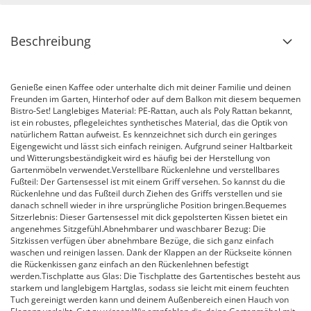
Beschreibung
Genieße einen Kaffee oder unterhalte dich mit deiner Familie und deinen
Freunden im Garten, Hinterhof oder auf dem Balkon mit diesem bequemen
Bistro-Set! Langlebiges Material: PE-Rattan, auch als Poly Rattan bekannt,
ist ein robustes, pflegeleichtes synthetisches Material, das die Optik von
natürlichem Rattan aufweist. Es kennzeichnet sich durch ein geringes
Eigengewicht und lässt sich einfach reinigen. Aufgrund seiner Haltbarkeit
und Witterungsbeständigkeit wird es häufig bei der Herstellung von
Gartenmöbeln verwendet.Verstellbare Rückenlehne und verstellbares
Fußteil: Der Gartensessel ist mit einem Griff versehen. So kannst du die
Rückenlehne und das Fußteil durch Ziehen des Griffs verstellen und sie
danach schnell wieder in ihre ursprüngliche Position bringen.Bequemes
Sitzerlebnis: Dieser Gartensessel mit dick gepolsterten Kissen bietet ein
angenehmes Sitzgefühl.Abnehmbarer und waschbarer Bezug: Die
Sitzkissen verfügen über abnehmbare Bezüge, die sich ganz einfach
waschen und reinigen lassen. Dank der Klappen an der Rückseite können
die Rückenkissen ganz einfach an den Rückenlehnen befestigt
werden.Tischplatte aus Glas: Die Tischplatte des Gartentisches besteht aus
starkem und langlebigem Hartglas, sodass sie leicht mit einem feuchten
Tuch gereinigt werden kann und deinem Außenbereich einen Hauch von