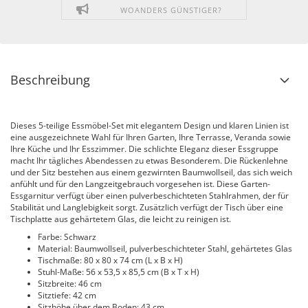
WOANDERS GÜNSTIGER?
Beschreibung
Dieses 5-teilige Essmöbel-Set mit elegantem Design und klaren Linien ist
eine ausgezeichnete Wahl für Ihren Garten, Ihre Terrasse, Veranda sowie
Ihre Küche und Ihr Esszimmer. Die schlichte Eleganz dieser Essgruppe
macht Ihr tägliches Abendessen zu etwas Besonderem. Die Rückenlehne
und der Sitz bestehen aus einem gezwirnten Baumwollseil, das sich weich
anfühlt und für den Langzeitgebrauch vorgesehen ist. Diese Garten-
Essgarnitur verfügt über einen pulverbeschichteten Stahlrahmen, der für
Stabilität und Langlebigkeit sorgt. Zusätzlich verfügt der Tisch über eine
Tischplatte aus gehärtetem Glas, die leicht zu reinigen ist.
Farbe: Schwarz
Material: Baumwollseil, pulverbeschichteter Stahl, gehärtetes Glas
Tischmaße: 80 x 80 x 74 cm (L x B x H)
Stuhl-Maße: 56 x 53,5 x 85,5 cm (B x T x H)
Sitzbreite: 46 cm
Sitztiefe: 42 cm
Sitzhöhe über dem Boden: 43 cm