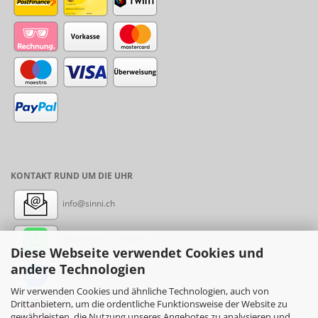
KONTAKT RUND UM DIE UHR
info@sinni.ch
Nachricht:
+41788997155
Diese Webseite verwendet Cookies und
andere Technologien
Messenger: sinni.ch
Wir verwenden Cookies und ähnliche Technologien, auch von
Drittanbietern, um die ordentliche Funktionsweise der Website zu
Instagram: sinni_ch
gewährleisten, die Nutzung unseres Angebotes zu analysieren und