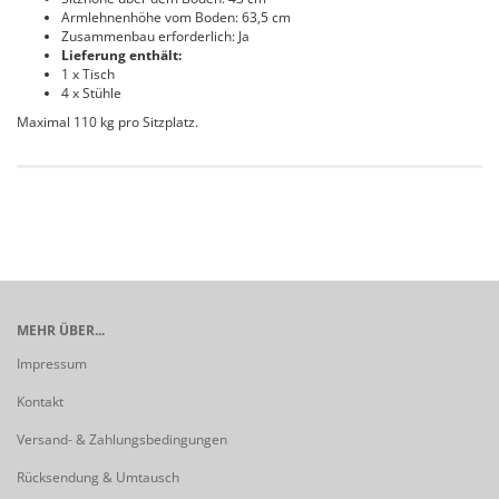
Armlehnenhöhe vom Boden: 63,5 cm
Zusammenbau erforderlich: Ja
Lieferung enthält:
1 x Tisch
4 x Stühle
Maximal 110 kg pro Sitzplatz.
MEHR ÜBER...
Impressum
Kontakt
Versand- & Zahlungsbedingungen
Rücksendung & Umtausch