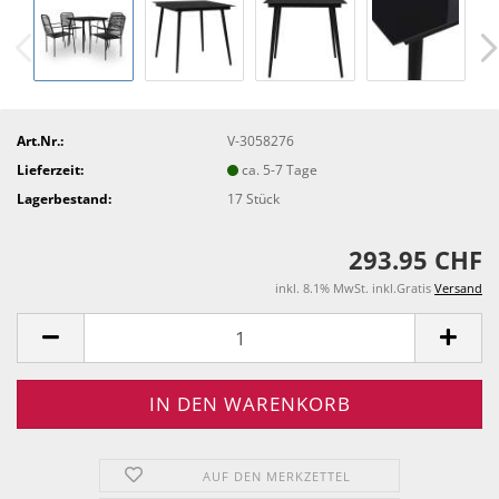
Art.Nr.:
V-3058276
Lieferzeit:
ca. 5-7 Tage
Lagerbestand:
17
Stück
293.95 CHF
inkl. 8.1% MwSt. inkl.Gratis
Versand
AUF DEN MERKZETTEL